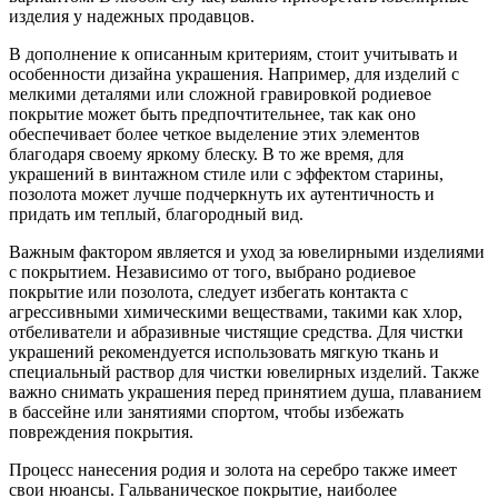
изделия у надежных продавцов.
В дополнение к описанным критериям, стоит учитывать и
особенности дизайна украшения. Например, для изделий с
мелкими деталями или сложной гравировкой родиевое
покрытие может быть предпочтительнее, так как оно
обеспечивает более четкое выделение этих элементов
благодаря своему яркому блеску. В то же время, для
украшений в винтажном стиле или с эффектом старины,
позолота может лучше подчеркнуть их аутентичность и
придать им теплый, благородный вид.
Важным фактором является и уход за ювелирными изделиями
с покрытием. Независимо от того, выбрано родиевое
покрытие или позолота, следует избегать контакта с
агрессивными химическими веществами, такими как хлор,
отбеливатели и абразивные чистящие средства. Для чистки
украшений рекомендуется использовать мягкую ткань и
специальный раствор для чистки ювелирных изделий. Также
важно снимать украшения перед принятием душа, плаванием
в бассейне или занятиями спортом, чтобы избежать
повреждения покрытия.
Процесс нанесения родия и золота на серебро также имеет
свои нюансы. Гальваническое покрытие, наиболее