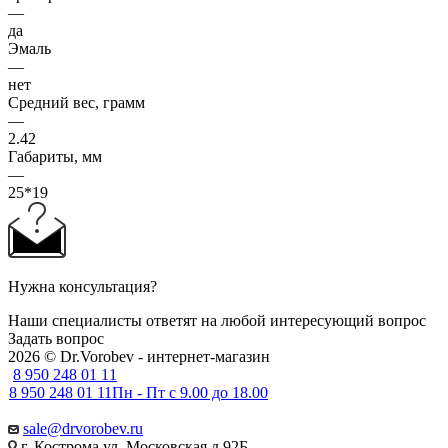
—
да
Эмаль
—
нет
Средний вес, грамм
—
2.42
Габариты, мм
—
25*19
Нужна консультация?
Наши специалисты ответят на любой интересующий вопрос
Задать вопрос
2026 © Dr.Vorobev - интернет-магазин
8 950 248 01 11
8 950 248 01 11
Пн - Пт с 9.00 до 18.00
sale@drvorobev.ru
г. Кострома ул, Московская д.92Б