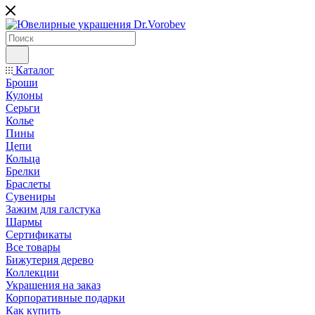
Каталог
Броши
Кулоны
Серьги
Колье
Пины
Цепи
Кольца
Брелки
Браслеты
Сувениры
Зажим для галстука
Шармы
Сертификаты
Все товары
Бижутерия дерево
Коллекции
Украшения на заказ
Корпоративные подарки
Как купить