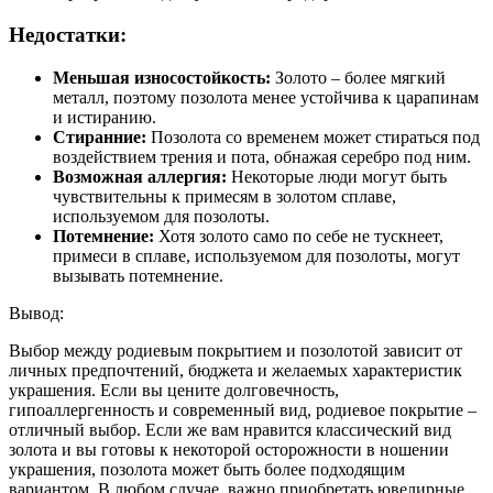
Недостатки:
Меньшая износостойкость:
Золото – более мягкий
металл, поэтому позолота менее устойчива к царапинам
и истиранию.
Стиранние:
Позолота со временем может стираться под
воздействием трения и пота, обнажая серебро под ним.
Возможная аллергия:
Некоторые люди могут быть
чувствительны к примесям в золотом сплаве,
используемом для позолоты.
Потемнение:
Хотя золото само по себе не тускнеет,
примеси в сплаве, используемом для позолоты, могут
вызывать потемнение.
Вывод:
Выбор между родиевым покрытием и позолотой зависит от
личных предпочтений, бюджета и желаемых характеристик
украшения. Если вы цените долговечность,
гипоаллергенность и современный вид, родиевое покрытие –
отличный выбор. Если же вам нравится классический вид
золота и вы готовы к некоторой осторожности в ношении
украшения, позолота может быть более подходящим
вариантом. В любом случае, важно приобретать ювелирные