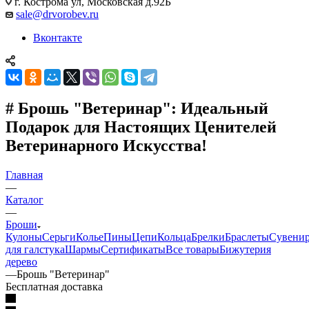
г. Кострома ул, Московская д.92Б
sale@drvorobev.ru
Вконтакте
# Брошь "Ветеринар": Идеальный
Подарок для Настоящих Ценителей
Ветеринарного Искусства!
Главная
—
Каталог
—
Броши
Кулоны
Серьги
Колье
Пины
Цепи
Кольца
Брелки
Браслеты
Сувени
для галстука
Шармы
Сертификаты
Все товары
Бижутерия
дерево
—
Брошь "Ветеринар"
Бесплатная доставка