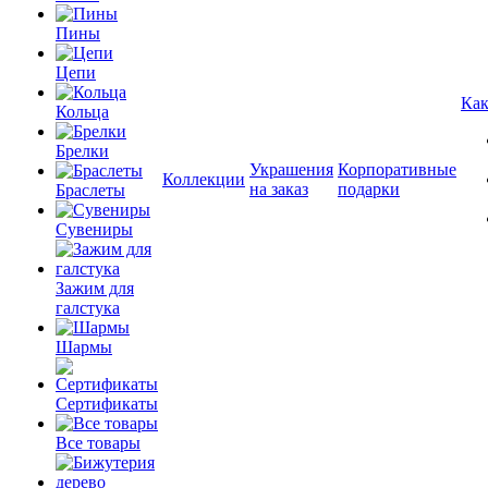
Пины
Цепи
Как
Кольца
Брелки
Украшения
Корпоративные
Коллекции
на заказ
подарки
Браслеты
Сувениры
Зажим для
галстука
Шармы
Сертификаты
Все товары