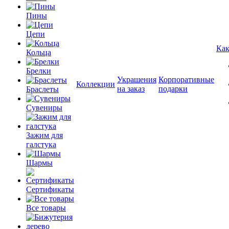
Пины
Цепи
Как
Кольца
Брелки
Украшения
Корпоративные
Коллекции
на заказ
подарки
Браслеты
Сувениры
Зажим для
галстука
Шармы
Сертификаты
Все товары