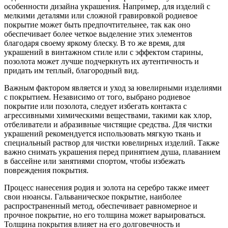
особенности дизайна украшения. Например, для изделий с
мелкими деталями или сложной гравировкой родиевое
покрытие может быть предпочтительнее, так как оно
обеспечивает более четкое выделение этих элементов
благодаря своему яркому блеску. В то же время, для
украшений в винтажном стиле или с эффектом старины,
позолота может лучше подчеркнуть их аутентичность и
придать им теплый, благородный вид.
Важным фактором является и уход за ювелирными изделиями
с покрытием. Независимо от того, выбрано родиевое
покрытие или позолота, следует избегать контакта с
агрессивными химическими веществами, такими как хлор,
отбеливатели и абразивные чистящие средства. Для чистки
украшений рекомендуется использовать мягкую ткань и
специальный раствор для чистки ювелирных изделий. Также
важно снимать украшения перед принятием душа, плаванием
в бассейне или занятиями спортом, чтобы избежать
повреждения покрытия.
Процесс нанесения родия и золота на серебро также имеет
свои нюансы. Гальваническое покрытие, наиболее
распространенный метод, обеспечивает равномерное и
прочное покрытие, но его толщина может варьироваться.
Толщина покрытия влияет на его долговечность и