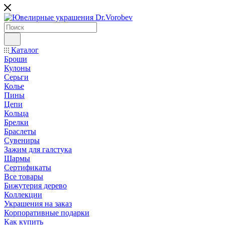
Каталог
Броши
Кулоны
Серьги
Колье
Пины
Цепи
Кольца
Брелки
Браслеты
Сувениры
Зажим для галстука
Шармы
Сертификаты
Все товары
Бижутерия дерево
Коллекции
Украшения на заказ
Корпоративные подарки
Как купить