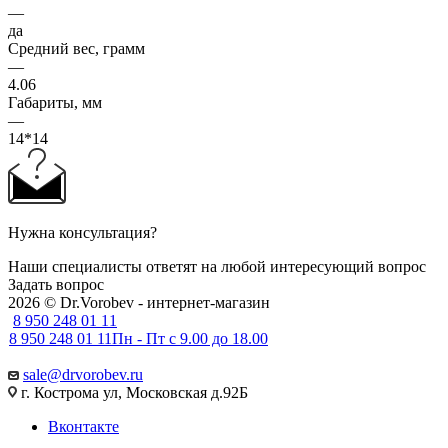
—
да
Средний вес, грамм
—
4.06
Габариты, мм
—
14*14
Нужна консультация?
Наши специалисты ответят на любой интересующий вопрос
Задать вопрос
2026 © Dr.Vorobev - интернет-магазин
8 950 248 01 11
8 950 248 01 11
Пн - Пт с 9.00 до 18.00
sale@drvorobev.ru
г. Кострома ул, Московская д.92Б
Вконтакте