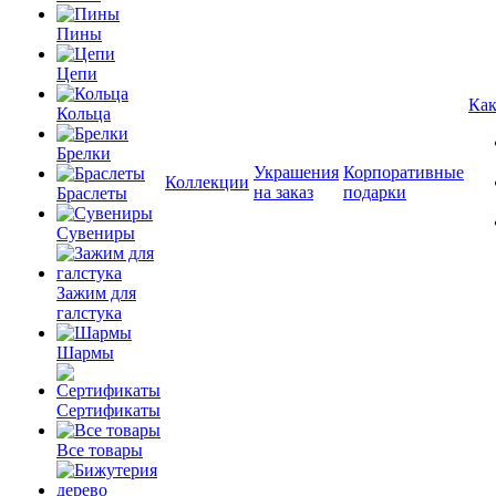
Пины
Цепи
Как
Кольца
Брелки
Украшения
Корпоративные
Коллекции
на заказ
подарки
Браслеты
Сувениры
Зажим для
галстука
Шармы
Сертификаты
Все товары