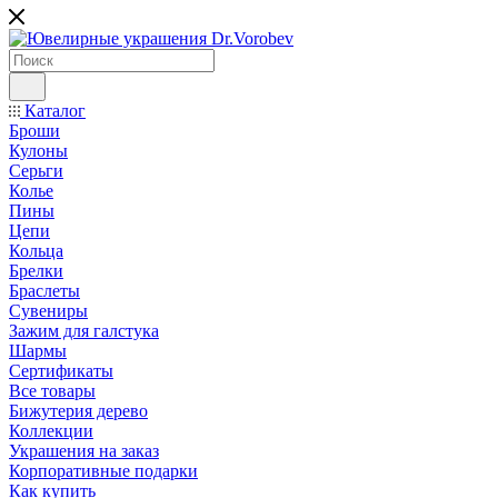
Каталог
Броши
Кулоны
Серьги
Колье
Пины
Цепи
Кольца
Брелки
Браслеты
Сувениры
Зажим для галстука
Шармы
Сертификаты
Все товары
Бижутерия дерево
Коллекции
Украшения на заказ
Корпоративные подарки
Как купить