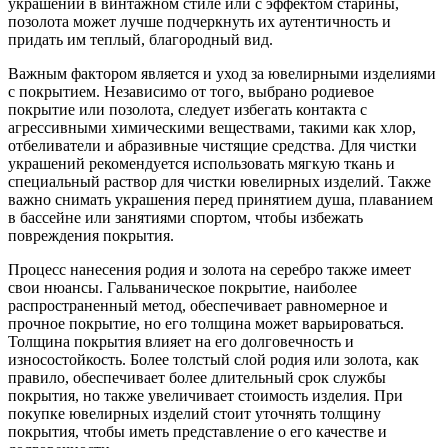
украшений в винтажном стиле или с эффектом старины,
позолота может лучше подчеркнуть их аутентичность и
придать им теплый, благородный вид.
Важным фактором является и уход за ювелирными изделиями
с покрытием. Независимо от того, выбрано родиевое
покрытие или позолота, следует избегать контакта с
агрессивными химическими веществами, такими как хлор,
отбеливатели и абразивные чистящие средства. Для чистки
украшений рекомендуется использовать мягкую ткань и
специальный раствор для чистки ювелирных изделий. Также
важно снимать украшения перед принятием душа, плаванием
в бассейне или занятиями спортом, чтобы избежать
повреждения покрытия.
Процесс нанесения родия и золота на серебро также имеет
свои нюансы. Гальваническое покрытие, наиболее
распространенный метод, обеспечивает равномерное и
прочное покрытие, но его толщина может варьироваться.
Толщина покрытия влияет на его долговечность и
износостойкость. Более толстый слой родия или золота, как
правило, обеспечивает более длительный срок службы
покрытия, но также увеличивает стоимость изделия. При
покупке ювелирных изделий стоит уточнять толщину
покрытия, чтобы иметь представление о его качестве и