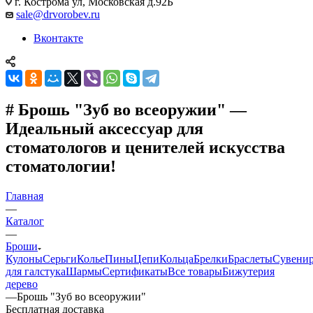
г. Кострома ул, Московская д.92Б
sale@drvorobev.ru
Вконтакте
# Брошь "Зуб во всеоружии" —
Идеальный аксессуар для
стоматологов и ценителей искусства
стоматологии!
Главная
—
Каталог
—
Броши
Кулоны
Серьги
Колье
Пины
Цепи
Кольца
Брелки
Браслеты
Сувени
для галстука
Шармы
Сертификаты
Все товары
Бижутерия
дерево
—
Брошь "Зуб во всеоружии"
Бесплатная доставка