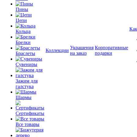
Пины
Цепи
Как
Кольца
Брелки
Украшения
Корпоративные
Коллекции
на заказ
подарки
Браслеты
Сувениры
Зажим для
галстука
Шармы
Сертификаты
Все товары