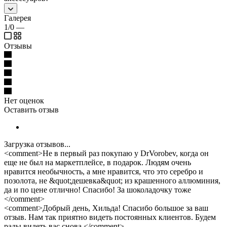
Галерея
1/0
—
Отзывы
Нет оценок
Оставить отзыв
Загрузка отзывов...
<comment>Не в первый раз покупаю у DrVorobev, когда он
еще не был на маркетплейсе, в подарок. Людям очень
нравится необычность, а мне нравится, что это серебро и
позолота, не &quot;дешевка&quot; из крашенного аллюминия,
да и по цене отлично! Спасибо! За шоколадочку тоже
</comment>
<comment>Добрый день, Хильда! Спасибо большое за ваш
отзыв. Нам так приятно видеть постоянных клиентов. Будем
рады видеть вас снова.</comment>