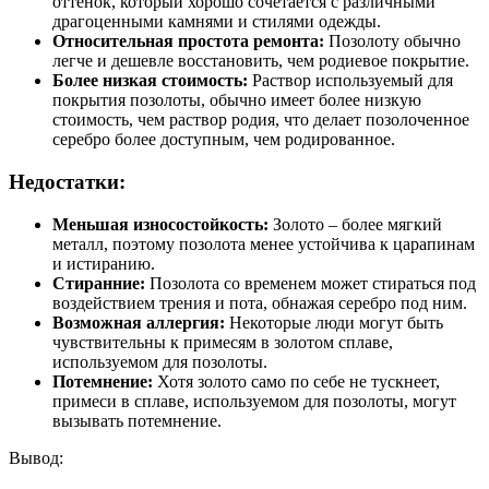
оттенок, который хорошо сочетается с различными
драгоценными камнями и стилями одежды.
Относительная простота ремонта:
Позолоту обычно
легче и дешевле восстановить, чем родиевое покрытие.
Более низкая стоимость:
Раствор используемый для
покрытия позолоты, обычно имеет более низкую
стоимость, чем раствор родия, что делает позолоченное
серебро более доступным, чем родированное.
Недостатки:
Меньшая износостойкость:
Золото – более мягкий
металл, поэтому позолота менее устойчива к царапинам
и истиранию.
Стиранние:
Позолота со временем может стираться под
воздействием трения и пота, обнажая серебро под ним.
Возможная аллергия:
Некоторые люди могут быть
чувствительны к примесям в золотом сплаве,
используемом для позолоты.
Потемнение:
Хотя золото само по себе не тускнеет,
примеси в сплаве, используемом для позолоты, могут
вызывать потемнение.
Вывод: