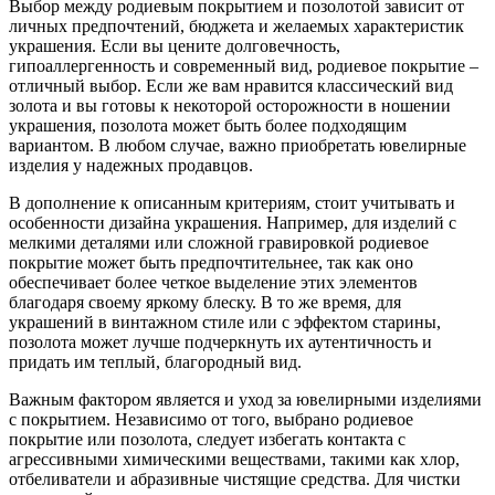
Выбор между родиевым покрытием и позолотой зависит от
личных предпочтений, бюджета и желаемых характеристик
украшения. Если вы цените долговечность,
гипоаллергенность и современный вид, родиевое покрытие –
отличный выбор. Если же вам нравится классический вид
золота и вы готовы к некоторой осторожности в ношении
украшения, позолота может быть более подходящим
вариантом. В любом случае, важно приобретать ювелирные
изделия у надежных продавцов.
В дополнение к описанным критериям, стоит учитывать и
особенности дизайна украшения. Например, для изделий с
мелкими деталями или сложной гравировкой родиевое
покрытие может быть предпочтительнее, так как оно
обеспечивает более четкое выделение этих элементов
благодаря своему яркому блеску. В то же время, для
украшений в винтажном стиле или с эффектом старины,
позолота может лучше подчеркнуть их аутентичность и
придать им теплый, благородный вид.
Важным фактором является и уход за ювелирными изделиями
с покрытием. Независимо от того, выбрано родиевое
покрытие или позолота, следует избегать контакта с
агрессивными химическими веществами, такими как хлор,
отбеливатели и абразивные чистящие средства. Для чистки