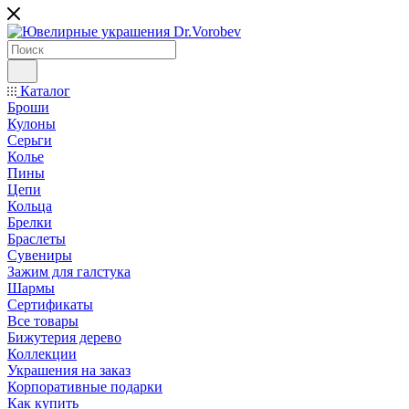
Каталог
Броши
Кулоны
Серьги
Колье
Пины
Цепи
Кольца
Брелки
Браслеты
Сувениры
Зажим для галстука
Шармы
Сертификаты
Все товары
Бижутерия дерево
Коллекции
Украшения на заказ
Корпоративные подарки
Как купить