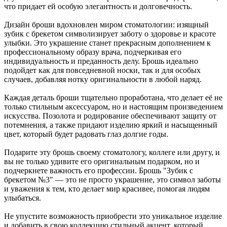
что придает ей особую элегантность и долговечность.
Дизайн броши вдохновлен миром стоматологии: изящный
зубик с брекетом символизирует заботу о здоровье и красоте
улыбки. Это украшение станет прекрасным дополнением к
профессиональному образу врача, подчеркивая его
индивидуальность и преданность делу. Брошь идеально
подойдет как для повседневной носки, так и для особых
случаев, добавляя нотку оригинальности в любой наряд.
Каждая деталь броши тщательно проработана, что делает её не
только стильным аксессуаром, но и настоящим произведением
искусства. Позолота и родирование обеспечивают защиту от
потемнения, а также придают изделию яркий и насыщенный
цвет, который будет радовать глаз долгие годы.
Подарите эту брошь своему стоматологу, коллеге или другу, и
вы не только удивите его оригинальным подарком, но и
подчеркнете важность его профессии. Брошь "Зубик с
брекетом №3" — это не просто украшение, это символ заботы
и уважения к тем, кто делает мир красивее, помогая людям
улыбаться.
Не упустите возможность приобрести это уникальное изделие
и добавить в свою коллекцию стильный акцент, который