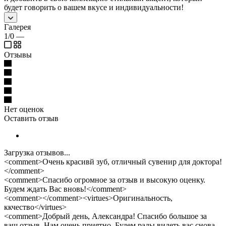
будет говорить о вашем вкусе и индивидуальности!
Галерея
1/0
—
Отзывы
Нет оценок
Оставить отзыв
Загрузка отзывов...
<comment>Очень красивй зуб, отличный сувенир для доктора!
</comment>
<comment>Спасибо огромное за отзыв и высокую оценку.
Будем ждать Вас вновь!</comment>
<comment></comment><virtues>Оригинальность,
ккчество</virtues>
<comment>Добрый день, Александра! Спасибо большое за
ваш отзыв. Нам очень приятно. Будем рады видеть вас снова.