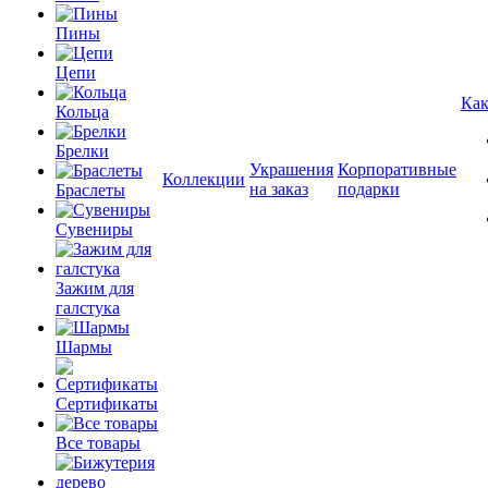
Пины
Цепи
Как
Кольца
Брелки
Украшения
Корпоративные
Коллекции
на заказ
подарки
Браслеты
Сувениры
Зажим для
галстука
Шармы
Сертификаты
Все товары