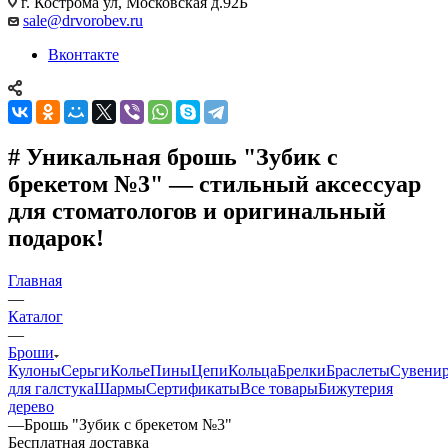
г. Кострома ул, Московская д.92Б
sale@drvorobev.ru
Вконтакте
# Уникальная брошь "Зубик с
брекетом №3" — стильный аксессуар
для стоматологов и оригинальный
подарок!
Главная
—
Каталог
—
Броши
Кулоны
Серьги
Колье
Пины
Цепи
Кольца
Брелки
Браслеты
Сувени
для галстука
Шармы
Сертификаты
Все товары
Бижутерия
дерево
—
Брошь "Зубик с брекетом №3"
Бесплатная доставка