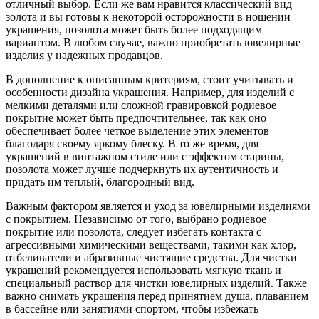
отличный выбор. Если же вам нравится классический вид
золота и вы готовы к некоторой осторожности в ношении
украшения, позолота может быть более подходящим
вариантом. В любом случае, важно приобретать ювелирные
изделия у надежных продавцов.
В дополнение к описанным критериям, стоит учитывать и
особенности дизайна украшения. Например, для изделий с
мелкими деталями или сложной гравировкой родиевое
покрытие может быть предпочтительнее, так как оно
обеспечивает более четкое выделение этих элементов
благодаря своему яркому блеску. В то же время, для
украшений в винтажном стиле или с эффектом старины,
позолота может лучше подчеркнуть их аутентичность и
придать им теплый, благородный вид.
Важным фактором является и уход за ювелирными изделиями
с покрытием. Независимо от того, выбрано родиевое
покрытие или позолота, следует избегать контакта с
агрессивными химическими веществами, такими как хлор,
отбеливатели и абразивные чистящие средства. Для чистки
украшений рекомендуется использовать мягкую ткань и
специальный раствор для чистки ювелирных изделий. Также
важно снимать украшения перед принятием душа, плаванием
в бассейне или занятиями спортом, чтобы избежать