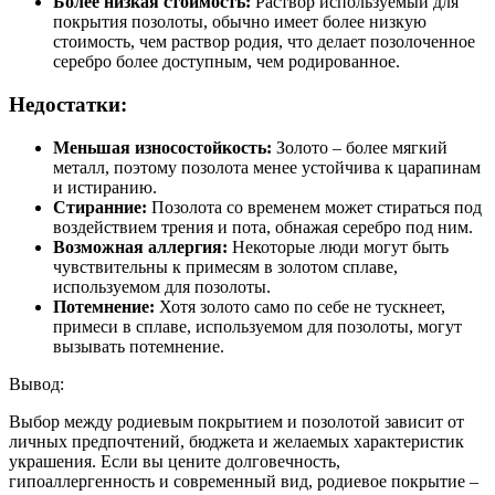
Более низкая стоимость:
Раствор используемый для
покрытия позолоты, обычно имеет более низкую
стоимость, чем раствор родия, что делает позолоченное
серебро более доступным, чем родированное.
Недостатки:
Меньшая износостойкость:
Золото – более мягкий
металл, поэтому позолота менее устойчива к царапинам
и истиранию.
Стиранние:
Позолота со временем может стираться под
воздействием трения и пота, обнажая серебро под ним.
Возможная аллергия:
Некоторые люди могут быть
чувствительны к примесям в золотом сплаве,
используемом для позолоты.
Потемнение:
Хотя золото само по себе не тускнеет,
примеси в сплаве, используемом для позолоты, могут
вызывать потемнение.
Вывод:
Выбор между родиевым покрытием и позолотой зависит от
личных предпочтений, бюджета и желаемых характеристик
украшения. Если вы цените долговечность,
гипоаллергенность и современный вид, родиевое покрытие –