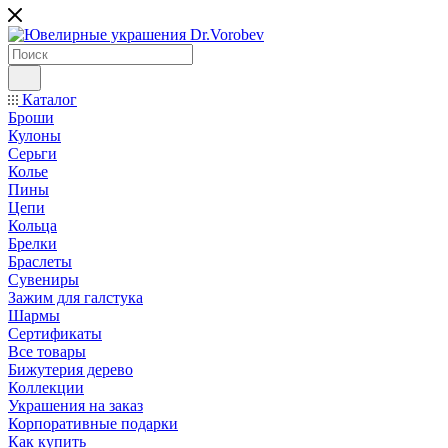
Каталог
Броши
Кулоны
Серьги
Колье
Пины
Цепи
Кольца
Брелки
Браслеты
Сувениры
Зажим для галстука
Шармы
Сертификаты
Все товары
Бижутерия дерево
Коллекции
Украшения на заказ
Корпоративные подарки
Как купить