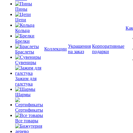
Пины
Цепи
Как
Кольца
Брелки
Украшения
Корпоративные
Коллекции
на заказ
подарки
Браслеты
Сувениры
Зажим для
галстука
Шармы
Сертификаты
Все товары