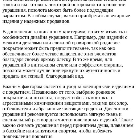
золота и вы готовы к некоторой осторожности в ношении
украшения, позолота может быть более подходящим
вариантом. В любом случае, важно приобретать ювелирные
изделия у надежных продавцов.
В дополнение к описанным критериям, стоит учитывать и
особенности дизайна украшения. Например, для изделий с
мелкими деталями или сложной гравировкой родиевое
покрытие может быть предпочтительнее, так как оно
обеспечивает более четкое выделение этих элементов
благодаря своему яркому блеску. В то же время, для
украшений в винтажном стиле или с эффектом старины,
позолота может лучше подчеркнуть их аутентичность и
придать им теплый, благородный вид.
Важным фактором является и уход за ювелирными изделиями
с покрытием. Независимо от того, выбрано родиевое
покрытие или позолота, следует избегать контакта с
агрессивными химическими веществами, такими как хлор,
отбеливатели и абразивные чистящие средства. Для чистки
украшений рекомендуется использовать мягкую ткань и
специальный раствор для чистки ювелирных изделий. Также
важно снимать украшения перед принятием душа, плаванием
в бассейне или занятиями спортом, чтобы избежать
повреждения покрытия.