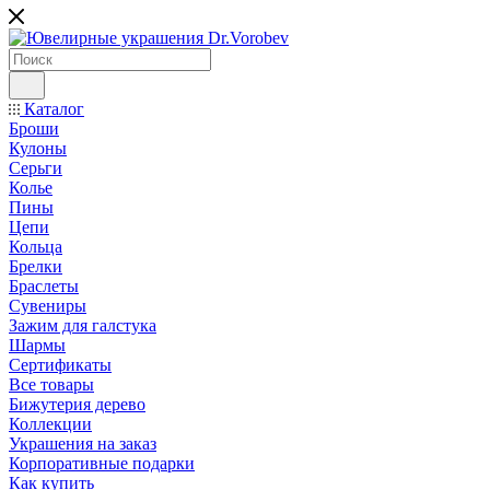
Каталог
Броши
Кулоны
Серьги
Колье
Пины
Цепи
Кольца
Брелки
Браслеты
Сувениры
Зажим для галстука
Шармы
Сертификаты
Все товары
Бижутерия дерево
Коллекции
Украшения на заказ
Корпоративные подарки
Как купить