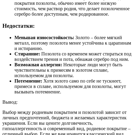
покрытия позолоты, обычно имеет более низкую
стоимость, чем раствор родия, что делает позолоченное
серебро более доступным, чем родированное.
Недостатки:
Меньшая износостойкость:
Золото – более мягкий
металл, поэтому позолота менее устойчива к царапинам
и истиранию.
Стиранние:
Позолота со временем может стираться под
воздействием трения и пота, обнажая серебро под ним.
Возможная аллергия:
Некоторые люди могут быть
чувствительны к примесям в золотом сплаве,
используемом для позолоты.
Потемнение:
Хотя золото само по себе не тускнеет,
примеси в сплаве, используемом для позолоты, могут
вызывать потемнение.
Вывод:
Выбор между родиевым покрытием и позолотой зависит от
личных предпочтений, бюджета и желаемых характеристик
украшения. Если вы цените долговечность,
гипоаллергенность и современный вид, родиевое покрытие –
отличный выбор. Если же вам нравится классический вид