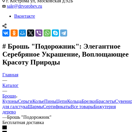
г. Кострома ул, Московская д.92Б
sale@drvorobev.ru
Вконтакте
# Брошь "Подорожник": Элегантное
Серебряное Украшение, Воплощающее
Красоту Природы
Главная
—
Каталог
—
Броши
Кулоны
Серьги
Колье
Пины
Цепи
Кольца
Брелки
Браслеты
Сувени
для галстука
Шармы
Сертификаты
Все товары
Бижутерия
дерево
—
Брошь "Подорожник"
Бесплатная доставка