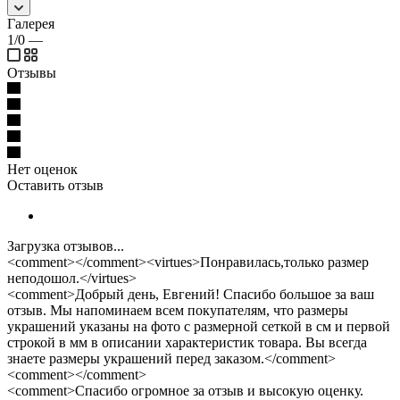
Галерея
1/0
—
Отзывы
Нет оценок
Оставить отзыв
Загрузка отзывов...
<comment></comment><virtues>Понравилась,только размер
неподошол.</virtues>
<comment>Добрый день, Евгений! Спасибо большое за ваш
отзыв. Мы напоминаем всем покупателям, что размеры
украшений указаны на фото с размерной сеткой в см и первой
строкой в мм в описании характеристик товара. Вы всегда
знаете размеры украшений перед заказом.</comment>
<comment></comment>
<comment>Спасибо огромное за отзыв и высокую оценку.