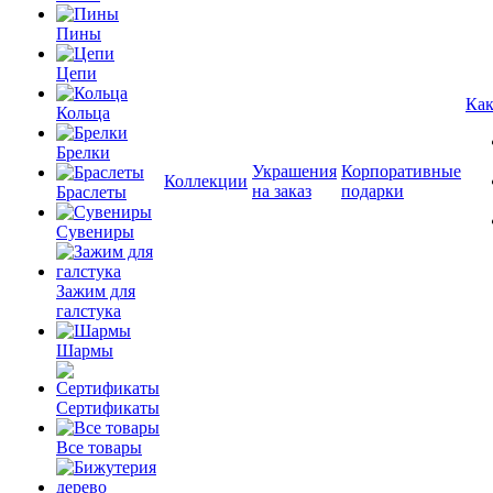
Пины
Цепи
Как
Кольца
Брелки
Украшения
Корпоративные
Коллекции
на заказ
подарки
Браслеты
Сувениры
Зажим для
галстука
Шармы
Сертификаты
Все товары