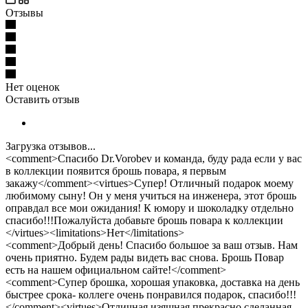
Отзывы
Нет оценок
Оставить отзыв
Загрузка отзывов...
<comment>Спасибо Dr.Vorobev и команда, буду рада если у вас
в коллекции появится брошь повара, я первым
закажу</comment><virtues>Супер! Отличный подарок моему
любимому сыну! Он у меня учиться на инженера, этот брошь
оправдал все мои ожидания! К юмору и шоколадку отдельно
спасибо!!!Пожалуйста добавьте брошь повара к коллекции
</virtues><limitations>Нет</limitations>
<comment>Добрый день! Спасибо большое за ваш отзыв. Нам
очень приятно. Будем рады видеть вас снова. Брошь Повар
есть на нашем официальном сайте!</comment>
<comment>Супер брошка, хорошая упаковка, доставка на день
быстрее срока- коллеге очень понравился подарок, спасибо!!!
</comment><virtues>Отличная изящная прекрасно сделанная