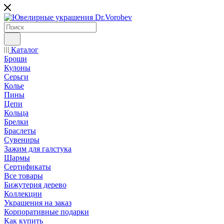
Каталог
Броши
Кулоны
Серьги
Колье
Пины
Цепи
Кольца
Брелки
Браслеты
Сувениры
Зажим для галстука
Шармы
Сертификаты
Все товары
Бижутерия дерево
Коллекции
Украшения на заказ
Корпоративные подарки
Как купить