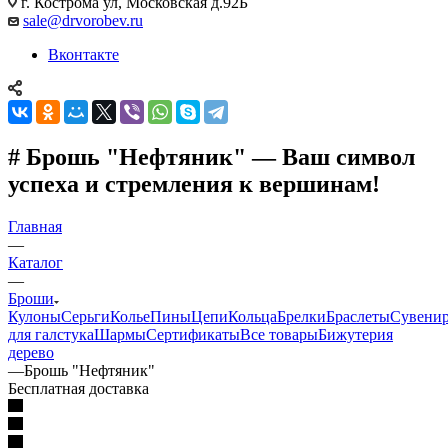
г. Кострома ул, Московская д.92Б
sale@drvorobev.ru
Вконтакте
# Брошь "Нефтяник" — Ваш символ
успеха и стремления к вершинам!
Главная
—
Каталог
—
Броши
Кулоны
Серьги
Колье
Пины
Цепи
Кольца
Брелки
Браслеты
Сувени
для галстука
Шармы
Сертификаты
Все товары
Бижутерия
дерево
—
Брошь "Нефтяник"
Бесплатная доставка