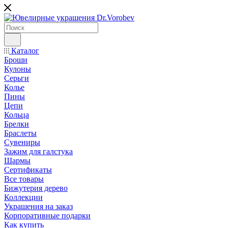
Каталог
Броши
Кулоны
Серьги
Колье
Пины
Цепи
Кольца
Брелки
Браслеты
Сувениры
Зажим для галстука
Шармы
Сертификаты
Все товары
Бижутерия дерево
Коллекции
Украшения на заказ
Корпоративные подарки
Как купить