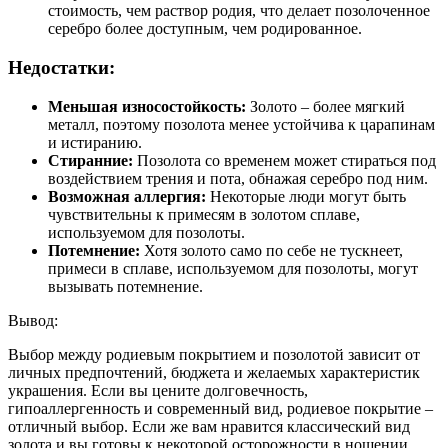
стоимость, чем раствор родия, что делает позолоченное
серебро более доступным, чем родированное.
Недостатки:
Меньшая износостойкость:
Золото – более мягкий
металл, поэтому позолота менее устойчива к царапинам
и истиранию.
Стиранние:
Позолота со временем может стираться под
воздействием трения и пота, обнажая серебро под ним.
Возможная аллергия:
Некоторые люди могут быть
чувствительны к примесям в золотом сплаве,
используемом для позолоты.
Потемнение:
Хотя золото само по себе не тускнеет,
примеси в сплаве, используемом для позолоты, могут
вызывать потемнение.
Вывод:
Выбор между родиевым покрытием и позолотой зависит от
личных предпочтений, бюджета и желаемых характеристик
украшения. Если вы цените долговечность,
гипоаллергенность и современный вид, родиевое покрытие –
отличный выбор. Если же вам нравится классический вид
золота и вы готовы к некоторой осторожности в ношении