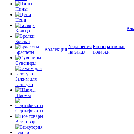
Пины
Цепи
Как
Кольца
Брелки
Украшения
Корпоративные
Коллекции
на заказ
подарки
Браслеты
Сувениры
Зажим для
галстука
Шармы
Сертификаты
Все товары