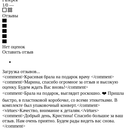
1/0
—
Отзывы
Нет оценок
Оставить отзыв
Загрузка отзывов...
<comment>Красивая брала на подарок врачу </comment>
<comment>Марина, спасибо огромное за отзыв и высокую
оценку. Будем ждать Вас вновь!</comment>
<comment>Брала на подарок, выглядит роскошно. ❤️ Пришла
быстро, в пластиковой коробочке, со всеми этикетками. В
комплекте был упаковочный конверт.</comment>
<virtues>Качество, внимание к деталям.</virtues>
<comment>Добрый день, Кристина! Спасибо большое за ваш
отзыв. Нам очень приятно. Будем рады видеть вас снова.
</comment>