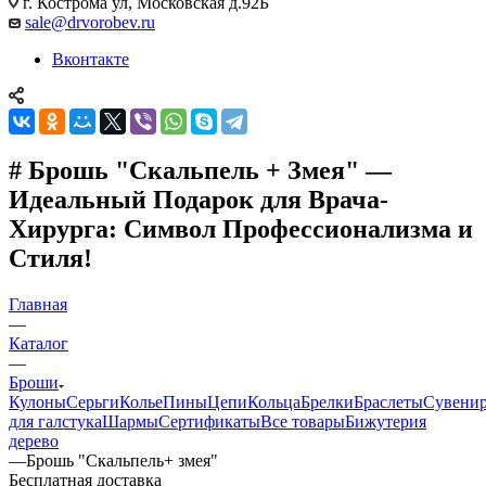
г. Кострома ул, Московская д.92Б
sale@drvorobev.ru
Вконтакте
# Брошь "Скальпель + Змея" —
Идеальный Подарок для Врача-
Хирурга: Символ Профессионализма и
Стиля!
Главная
—
Каталог
—
Броши
Кулоны
Серьги
Колье
Пины
Цепи
Кольца
Брелки
Браслеты
Сувени
для галстука
Шармы
Сертификаты
Все товары
Бижутерия
дерево
—
Брошь "Скальпель+ змея"
Бесплатная доставка