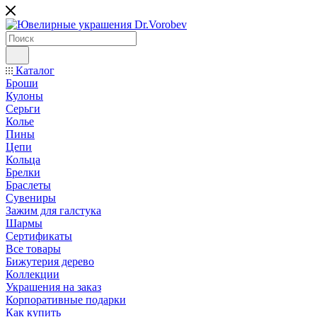
Каталог
Броши
Кулоны
Серьги
Колье
Пины
Цепи
Кольца
Брелки
Браслеты
Сувениры
Зажим для галстука
Шармы
Сертификаты
Все товары
Бижутерия дерево
Коллекции
Украшения на заказ
Корпоративные подарки
Как купить