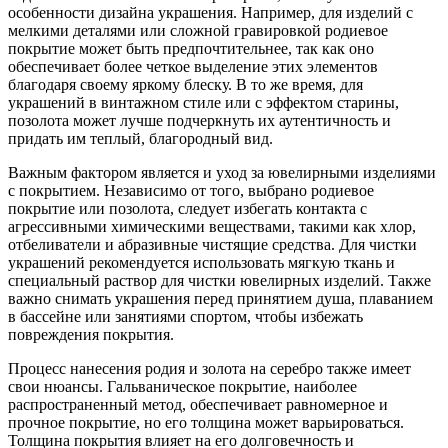
особенности дизайна украшения. Например, для изделий с
мелкими деталями или сложной гравировкой родиевое
покрытие может быть предпочтительнее, так как оно
обеспечивает более четкое выделение этих элементов
благодаря своему яркому блеску. В то же время, для
украшений в винтажном стиле или с эффектом старины,
позолота может лучше подчеркнуть их аутентичность и
придать им теплый, благородный вид.
Важным фактором является и уход за ювелирными изделиями
с покрытием. Независимо от того, выбрано родиевое
покрытие или позолота, следует избегать контакта с
агрессивными химическими веществами, такими как хлор,
отбеливатели и абразивные чистящие средства. Для чистки
украшений рекомендуется использовать мягкую ткань и
специальный раствор для чистки ювелирных изделий. Также
важно снимать украшения перед принятием душа, плаванием
в бассейне или занятиями спортом, чтобы избежать
повреждения покрытия.
Процесс нанесения родия и золота на серебро также имеет
свои нюансы. Гальваническое покрытие, наиболее
распространенный метод, обеспечивает равномерное и
прочное покрытие, но его толщина может варьироваться.
Толщина покрытия влияет на его долговечность и