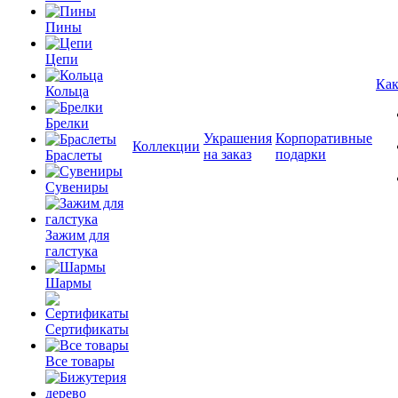
Пины
Цепи
Как
Кольца
Брелки
Украшения
Корпоративные
Коллекции
на заказ
подарки
Браслеты
Сувениры
Зажим для
галстука
Шармы
Сертификаты
Все товары