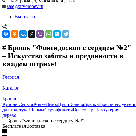
г. Кострома ул, Московская д.92Б
sale@drvorobev.ru
Вконтакте
# Брошь "Фонендоскоп с сердцем №2"
– Искусство заботы и преданности в
каждом штрихе!
Главная
—
Каталог
—
Броши
Кулоны
Серьги
Колье
Пины
Цепи
Кольца
Брелки
Браслеты
Сувени
для галстука
Шармы
Сертификаты
Все товары
Бижутерия
дерево
—
Брошь "Фонендоскоп с сердцем №2"
Бесплатная доставка