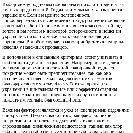
Выбор между родиевым покрытием и позолотой зависит от
личных предпочтений, бюджета и желаемых характеристик
украшения. Если вы цените долговечность,
гипоаллергенность и современный вид, родиевое покрытие –
отличный выбор. Если же вам нравится классический вид
золота и вы готовы к некоторой осторожности в ношении
украшения, позолота может быть более подходящим
вариантом. В любом случае, важно приобретать ювелирные
изделия у надежных продавцов.
В дополнение к описанным критериям, стоит учитывать и
особенности дизайна украшения. Например, для изделий с
мелкими деталями или сложной гравировкой родиевое
покрытие может быть предпочтительнее, так как оно
обеспечивает более четкое выделение этих элементов
благодаря своему яркому блеску. В то же время, для
украшений в винтажном стиле или с эффектом старины,
позолота может лучше подчеркнуть их аутентичность и
придать им теплый, благородный вид.
Важным фактором является и уход за ювелирными изделиями
с покрытием. Независимо от того, выбрано родиевое
покрытие или позолота, следует избегать контакта с
агрессивными химическими веществами, такими как хлор,
отбеливатели и абразивные чистящие средства. Для чистки