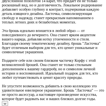
двухслойной позолотой 14 карат, что придаёт ей не только
роскошный вид, но и долговечность. Локальное родирование
добавляет особую глубину и контраст, подчеркивая каждую
деталь изящного дизайна. Ласточка, символизирующая
свободу и надежду, станет прекрасным напоминанием о
теплых летних днях и беззаботных моментах.
Эта брошь идеально впишется в любой образ — от
повседневного до вечернего. Она станет ярким акцентом
вашего наряда, добавляя нотку утонченности и стиля.
Благодаря своему тематическому дизайну, брошь "Ласточка"
будет отличным выбором для тех, кто ценит уникальные и
символичные украшения.
Подарите себе или своим близким частичку Корфу с этой
великолепной брошей. Она станет не только стильным
дополнением к вашему гардеробу, но и символом личной
истории и воспоминаний. Идеальный подарок для тех, кто
любит путешествовать и ценит красоту природы.
Не упустите возможность добавить в свою коллекцию это
удивительное ювелирное украшение. Брошь "Ласточка" — это
не просто аксессуар, а настоящее произведение искусства,
которое будет радовать вас и ваших близких долгие годы.