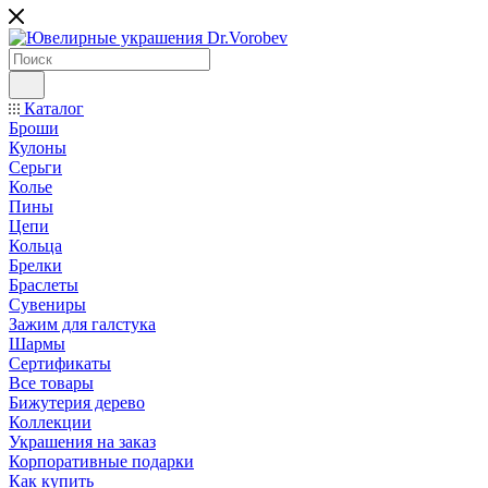
Каталог
Броши
Кулоны
Серьги
Колье
Пины
Цепи
Кольца
Брелки
Браслеты
Сувениры
Зажим для галстука
Шармы
Сертификаты
Все товары
Бижутерия дерево
Коллекции
Украшения на заказ
Корпоративные подарки
Как купить