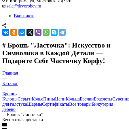
г. Кострома ул, Московская д.92Б
sale@drvorobev.ru
Вконтакте
# Брошь "Ласточка": Искусство и
Символика в Каждой Детали —
Подарите Себе Частичку Корфу!
Главная
—
Каталог
—
Броши
Кулоны
Серьги
Колье
Пины
Цепи
Кольца
Брелки
Браслеты
Сувени
для галстука
Шармы
Сертификаты
Все товары
Бижутерия
дерево
—
Брошь "Ласточка"
Бесплатная доставка