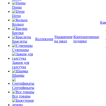
Пины
Цепи
Как
Кольца
Брелки
Украшения
Корпоративные
Коллекции
на заказ
подарки
Браслеты
Сувениры
Зажим для
галстука
Шармы
Сертификаты
Все товары