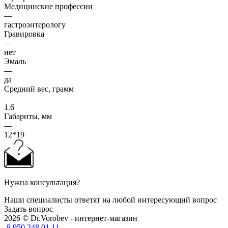
Медицинские профессии
—
гастроэнтерологу
Гравировка
—
нет
Эмаль
—
да
Средний вес, грамм
—
1.6
Габариты, мм
—
12*19
Нужна консультация?
Наши специалисты ответят на любой интересующий вопрос
Задать вопрос
2026 © Dr.Vorobev - интернет-магазин
8 950 248 01 11