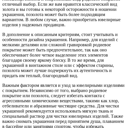
отличный выбор. Если же вам нравится классический вид
золота и вы готовы к некоторой осторожности в ношении
украшения, позолота может быть более подходящим
вариантом. В любом случае, важно приобретать ювелирные
изделия у надежных продавцов.
В дополнение к описанным критериям, стоит учитывать и
особенности дизайна украшения. Например, для изделий с
мелкими деталями или сложной гравировкой родиевое
покрытие может быть предпочтительнее, так как оно
обеспечивает более четкое выделение этих элементов
благодаря своему яркому блеску. В то же время, для
украшений в винтажном стиле или с эффектом старины,
позолота может лучше подчеркнуть их аутентичность и
придать им теплый, благородный вид.
Важным фактором является и уход за ювелирными изделиями
с покрытием. Независимо от того, выбрано родиевое
покрытие или позолота, следует избегать контакта с
агрессивными химическими веществами, такими как хлор,
отбеливатели и абразивные чистящие средства. Для чистки
украшений рекомендуется использовать мягкую ткань и
специальный раствор для чистки ювелирных изделий. Также
важно снимать украшения перед принятием душа, плаванием
в бассейне или занятиями спортом, чтобы избежать