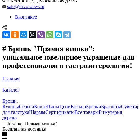
г. Кострома ул, Московская д.92Б
sale@drvorobev.ru
Вконтакте
# Брошь "Прямая кишка":
уникальное ювелирное украшение для
профессионалов в гастроэнтерологии!
Главная
—
Каталог
—
Броши
Кулоны
Серьги
Колье
Пины
Цепи
Кольца
Брелки
Браслеты
Сувени
для галстука
Шармы
Сертификаты
Все товары
Бижутерия
дерево
—
Брошь "Прямая кишка"
Бесплатная доставка