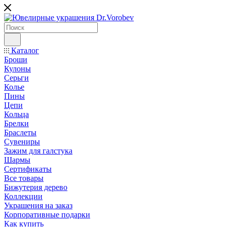
Каталог
Броши
Кулоны
Серьги
Колье
Пины
Цепи
Кольца
Брелки
Браслеты
Сувениры
Зажим для галстука
Шармы
Сертификаты
Все товары
Бижутерия дерево
Коллекции
Украшения на заказ
Корпоративные подарки
Как купить