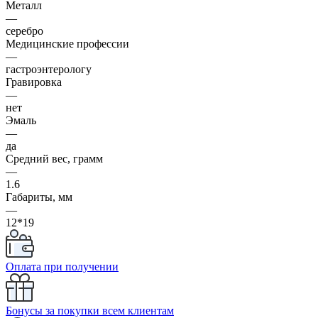
Металл
—
серебро
Медицинские профессии
—
гастроэнтерологу
Гравировка
—
нет
Эмаль
—
да
Средний вес, грамм
—
1.6
Габариты, мм
—
12*19
Оплата при получении
Бонусы за покупки всем клиентам