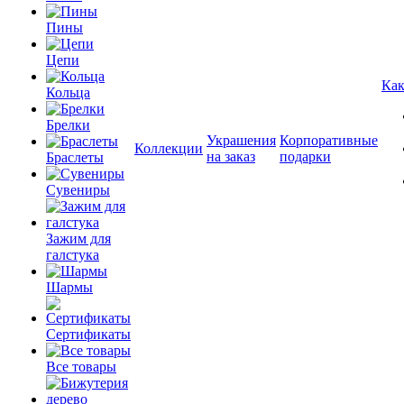
Пины
Цепи
Как
Кольца
Брелки
Украшения
Корпоративные
Коллекции
на заказ
подарки
Браслеты
Сувениры
Зажим для
галстука
Шармы
Сертификаты
Все товары