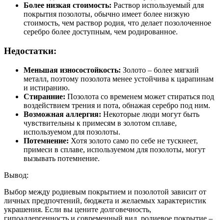
Более низкая стоимость:
Раствор используемый для
покрытия позолоты, обычно имеет более низкую
стоимость, чем раствор родия, что делает позолоченное
серебро более доступным, чем родированное.
Недостатки:
Меньшая износостойкость:
Золото – более мягкий
металл, поэтому позолота менее устойчива к царапинам
и истиранию.
Стиранние:
Позолота со временем может стираться под
воздействием трения и пота, обнажая серебро под ним.
Возможная аллергия:
Некоторые люди могут быть
чувствительны к примесям в золотом сплаве,
используемом для позолоты.
Потемнение:
Хотя золото само по себе не тускнеет,
примеси в сплаве, используемом для позолоты, могут
вызывать потемнение.
Вывод:
Выбор между родиевым покрытием и позолотой зависит от
личных предпочтений, бюджета и желаемых характеристик
украшения. Если вы цените долговечность,
гипоаллергенность и современный вид, родиевое покрытие –