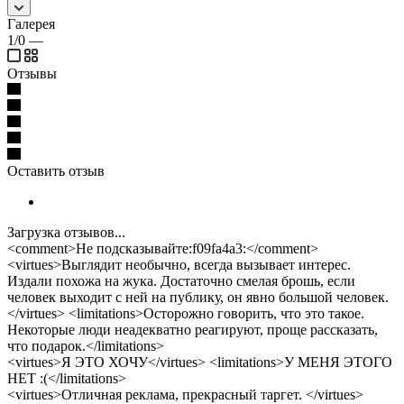
Галерея
1/0
—
Отзывы
Оставить отзыв
Загрузка отзывов...
<comment>Не подсказывайте:f09fa4a3:</comment>
<virtues>Выглядит необычно, всегда вызывает интерес.
Издали похожа на жука. Достаточно смелая брошь, если
человек выходит с ней на публику, он явно большой человек.
</virtues> <limitations>Осторожно говорить, что это такое.
Некоторые люди неадекватно реагируют, проще рассказать,
что подарок.</limitations>
<virtues>Я ЭТО ХОЧУ</virtues> <limitations>У МЕНЯ ЭТОГО
НЕТ :(</limitations>
<virtues>Отличная реклама, прекрасный таргет. </virtues>