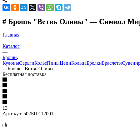
# Брошь "Ветвь Оливы" — Символ Мира
Главная
—
Каталог
—
Броши
Кулоны
Серьги
Колье
Пины
Цепи
Кольца
Брелки
Браслеты
Сувени
—
Брошь "Ветвь Оливы"
Бесплатная доставка
13
Артикул:
502БШ112001