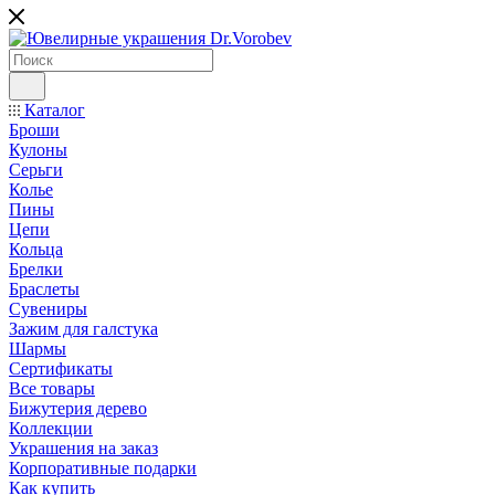
Каталог
Броши
Кулоны
Серьги
Колье
Пины
Цепи
Кольца
Брелки
Браслеты
Сувениры
Зажим для галстука
Шармы
Сертификаты
Все товары
Бижутерия дерево
Коллекции
Украшения на заказ
Корпоративные подарки
Как купить