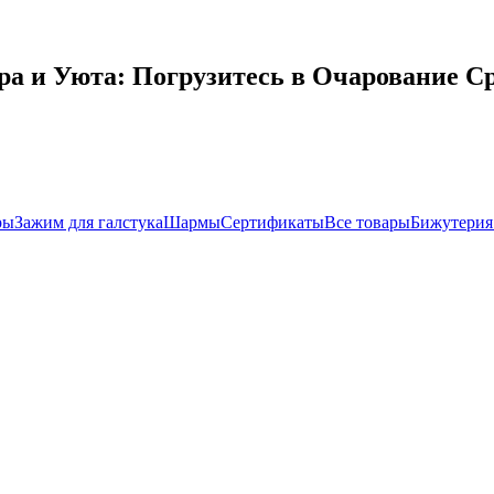
 и Уюта: Погрузитесь в Очарование С
ры
Зажим для галстука
Шармы
Сертификаты
Все товары
Бижутерия