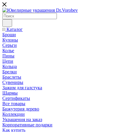
Каталог
Броши
Кулоны
Серьги
Колье
Пины
Цепи
Кольца
Брелки
Браслеты
Сувениры
Зажим для галстука
Шармы
Сертификаты
Все товары
Бижутерия дерево
Коллекции
Украшения на заказ
Корпоративные подарки
Как купить