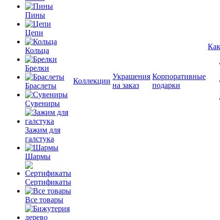
Пины
Цепи
Как
Кольца
Брелки
Украшения
Корпоративные
Коллекции
на заказ
подарки
Браслеты
Сувениры
Зажим для
галстука
Шармы
Сертификаты
Все товары