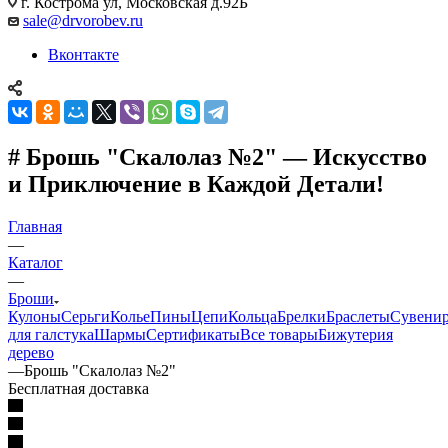
г. Кострома ул, Московская д.92Б
sale@drvorobev.ru
Вконтакте
# Брошь "Скалолаз №2" — Искусство
и Приключение в Каждой Детали!
Главная
—
Каталог
—
Броши
Кулоны
Серьги
Колье
Пины
Цепи
Кольца
Брелки
Браслеты
Сувени
для галстука
Шармы
Сертификаты
Все товары
Бижутерия
дерево
—
Брошь "Скалолаз №2"
Бесплатная доставка