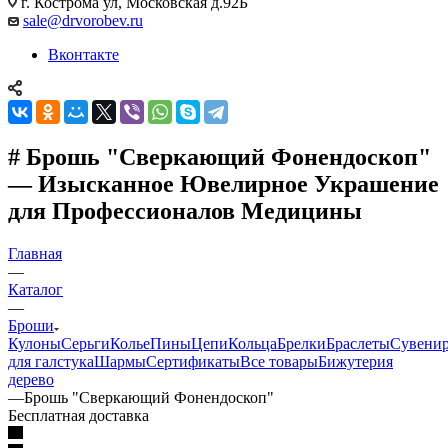
г. Кострома ул, Московская д.92Б
sale@drvorobev.ru
Вконтакте
# Брошь "Сверкающий Фонендоскоп"
— Изысканное Ювелирное Украшение
для Профессионалов Медицины
Главная
—
Каталог
—
Броши
Кулоны
Серьги
Колье
Пины
Цепи
Кольца
Брелки
Браслеты
Сувени
для галстука
Шармы
Сертификаты
Все товары
Бижутерия
дерево
—
Брошь "Сверкающий Фонендоскоп"
Бесплатная доставка