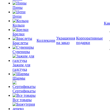
Пины
Цепи
Как
Кольца
Брелки
Украшения
Корпоративные
Коллекции
на заказ
подарки
Браслеты
Сувениры
Зажим для
галстука
Шармы
Сертификаты
Все товары