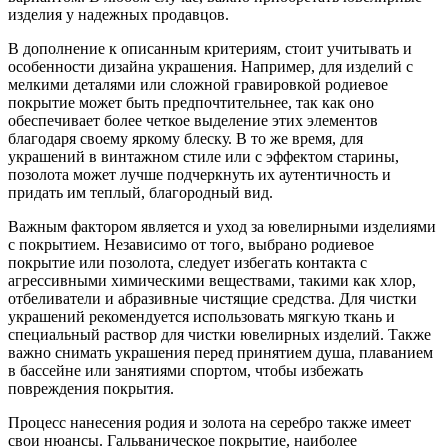
изделия у надежных продавцов.
В дополнение к описанным критериям, стоит учитывать и
особенности дизайна украшения. Например, для изделий с
мелкими деталями или сложной гравировкой родиевое
покрытие может быть предпочтительнее, так как оно
обеспечивает более четкое выделение этих элементов
благодаря своему яркому блеску. В то же время, для
украшений в винтажном стиле или с эффектом старины,
позолота может лучше подчеркнуть их аутентичность и
придать им теплый, благородный вид.
Важным фактором является и уход за ювелирными изделиями
с покрытием. Независимо от того, выбрано родиевое
покрытие или позолота, следует избегать контакта с
агрессивными химическими веществами, такими как хлор,
отбеливатели и абразивные чистящие средства. Для чистки
украшений рекомендуется использовать мягкую ткань и
специальный раствор для чистки ювелирных изделий. Также
важно снимать украшения перед принятием душа, плаванием
в бассейне или занятиями спортом, чтобы избежать
повреждения покрытия.
Процесс нанесения родия и золота на серебро также имеет
свои нюансы. Гальваническое покрытие, наиболее