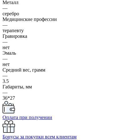
Металл
—
серебро
Медицинские профессии
—
терапевту
Гравировка
—
нет
Эмаль
—
нет
Средний вес, грамм
—
3.5
Габариты, мм
—
36*27
Оплата при получении
Бонусы за покупки всем клиентам