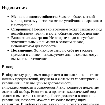
Недостатки:
Меньшая износостойкость:
Золото – более мягкий
металл, поэтому позолота менее устойчива к царапинам
и истиранию.
Стиранние:
Позолота со временем может стираться под
воздействием трения и пота, обнажая серебро под ним.
Возможная аллергия:
Некоторые люди могут быть
чувствительны к примесям в золотом сплаве,
используемом для позолоты.
Потемнение:
Хотя золото само по себе не тускнеет,
примеси в сплаве, используемом для позолоты, могут
вызывать потемнение.
Вывод:
Выбор между родиевым покрытием и позолотой зависит от
личных предпочтений, бюджета и желаемых характеристик
украшения. Если вы цените долговечность,
гипоаллергенность и современный вид, родиевое покрытие –
отличный выбор. Если же вам нравится классический вид
золота и вы готовы к некоторой осторожности в ношении
украшения, позолота может быть более подходящим
вариантом. В любом случае, важно приобретать ювелирные