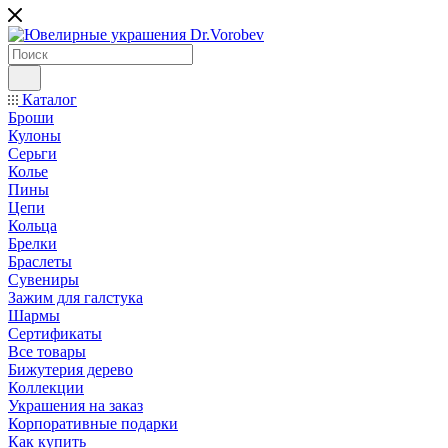
Каталог
Броши
Кулоны
Серьги
Колье
Пины
Цепи
Кольца
Брелки
Браслеты
Сувениры
Зажим для галстука
Шармы
Сертификаты
Все товары
Бижутерия дерево
Коллекции
Украшения на заказ
Корпоративные подарки
Как купить