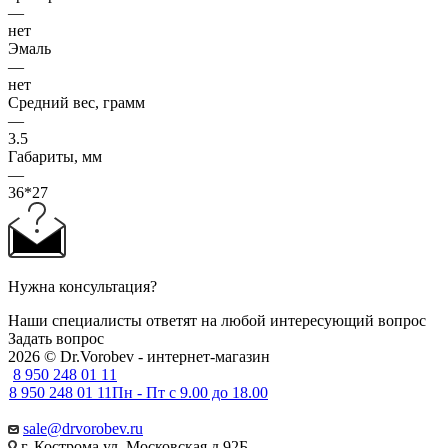
—
нет
Эмаль
—
нет
Средний вес, грамм
—
3.5
Габариты, мм
—
36*27
Нужна консультация?
Наши специалисты ответят на любой интересующий вопрос
Задать вопрос
2026 © Dr.Vorobev - интернет-магазин
8 950 248 01 11
8 950 248 01 11
Пн - Пт с 9.00 до 18.00
sale@drvorobev.ru
г. Кострома ул, Московская д.92Б