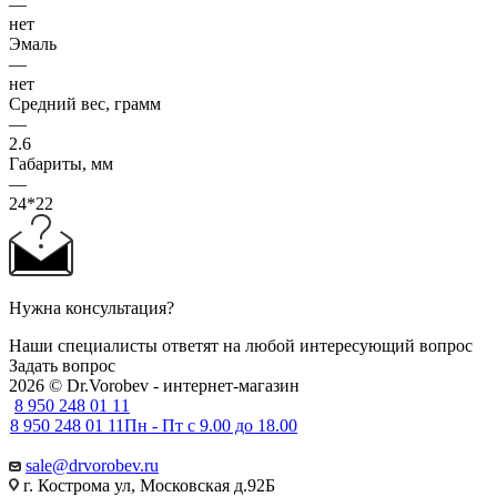
—
нет
Эмаль
—
нет
Средний вес, грамм
—
2.6
Габариты, мм
—
24*22
Нужна консультация?
Наши специалисты ответят на любой интересующий вопрос
Задать вопрос
2026 © Dr.Vorobev - интернет-магазин
8 950 248 01 11
8 950 248 01 11
Пн - Пт с 9.00 до 18.00
sale@drvorobev.ru
г. Кострома ул, Московская д.92Б