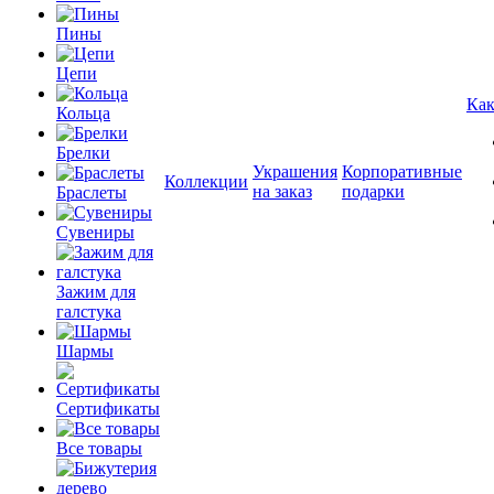
Пины
Цепи
Как
Кольца
Брелки
Украшения
Корпоративные
Коллекции
на заказ
подарки
Браслеты
Сувениры
Зажим для
галстука
Шармы
Сертификаты
Все товары