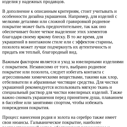
изделия у надежных продавцов.
В дополнение к описанным критериям, стоит учитывать и
особенности дизайна украшения. Например, для изделий с
мелкими деталями или сложной гравировкой родиевое
покрытие может быть предпочтительнее, так как оно
обеспечивает более четкое выделение этих элементов
благодаря своему яркому блеску. В то же время, для
украшений в винтажном стиле или с эффектом старины,
позолота может лучше подчеркнуть их аутентичность и
придать им теплый, благородный вид.
Важным фактором является и уход за ювелирными изделиями
с покрытием. Независимо от того, выбрано родиевое
покрытие или позолота, следует избегать контакта с
агрессивными химическими веществами, такими как хлор,
отбеливатели и абразивные чистящие средства. Для чистки
украшений рекомендуется использовать мягкую ткань и
специальный раствор для чистки ювелирных изделий. Также
важно снимать украшения перед принятием душа, плаванием
в бассейне или занятиями спортом, чтобы избежать
повреждения покрытия.
Процесс нанесения родия и золота на серебро также имеет
свои нюансы. Гальваническое покрытие, наиболее