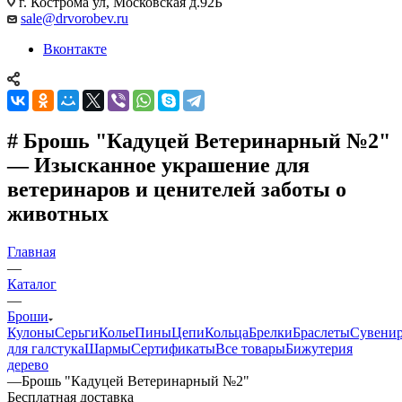
г. Кострома ул, Московская д.92Б
sale@drvorobev.ru
Вконтакте
# Брошь "Кадуцей Ветеринарный №2"
— Изысканное украшение для
ветеринаров и ценителей заботы о
животных
Главная
—
Каталог
—
Броши
Кулоны
Серьги
Колье
Пины
Цепи
Кольца
Брелки
Браслеты
Сувени
для галстука
Шармы
Сертификаты
Все товары
Бижутерия
дерево
—
Брошь "Кадуцей Ветеринарный №2"
Бесплатная доставка