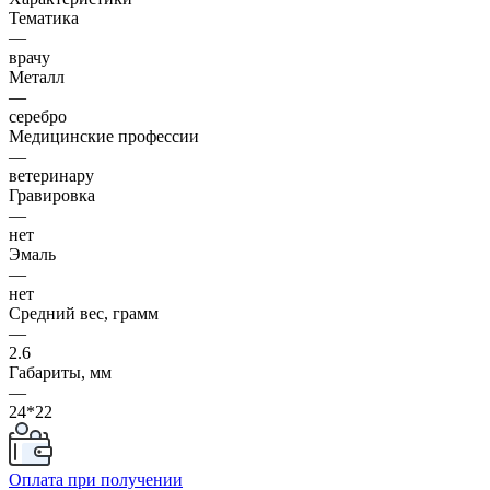
Тематика
—
врачу
Металл
—
серебро
Медицинские профессии
—
ветеринару
Гравировка
—
нет
Эмаль
—
нет
Средний вес, грамм
—
2.6
Габариты, мм
—
24*22
Оплата при получении