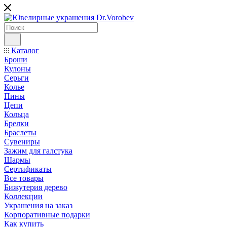
Каталог
Броши
Кулоны
Серьги
Колье
Пины
Цепи
Кольца
Брелки
Браслеты
Сувениры
Зажим для галстука
Шармы
Сертификаты
Все товары
Бижутерия дерево
Коллекции
Украшения на заказ
Корпоративные подарки
Как купить