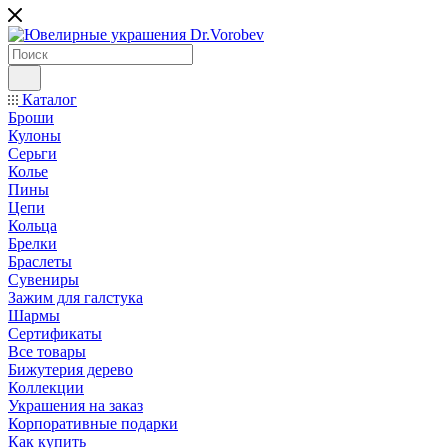
Каталог
Броши
Кулоны
Серьги
Колье
Пины
Цепи
Кольца
Брелки
Браслеты
Сувениры
Зажим для галстука
Шармы
Сертификаты
Все товары
Бижутерия дерево
Коллекции
Украшения на заказ
Корпоративные подарки
Как купить