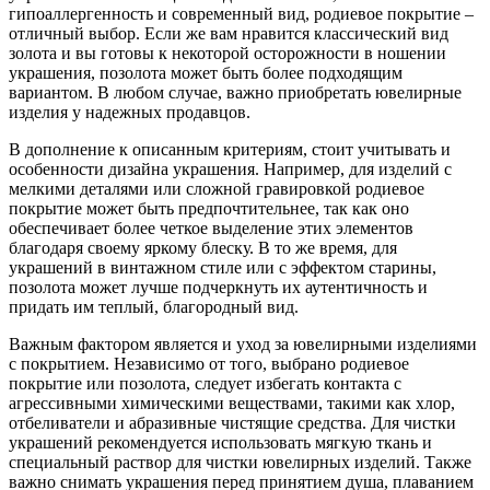
гипоаллергенность и современный вид, родиевое покрытие –
отличный выбор. Если же вам нравится классический вид
золота и вы готовы к некоторой осторожности в ношении
украшения, позолота может быть более подходящим
вариантом. В любом случае, важно приобретать ювелирные
изделия у надежных продавцов.
В дополнение к описанным критериям, стоит учитывать и
особенности дизайна украшения. Например, для изделий с
мелкими деталями или сложной гравировкой родиевое
покрытие может быть предпочтительнее, так как оно
обеспечивает более четкое выделение этих элементов
благодаря своему яркому блеску. В то же время, для
украшений в винтажном стиле или с эффектом старины,
позолота может лучше подчеркнуть их аутентичность и
придать им теплый, благородный вид.
Важным фактором является и уход за ювелирными изделиями
с покрытием. Независимо от того, выбрано родиевое
покрытие или позолота, следует избегать контакта с
агрессивными химическими веществами, такими как хлор,
отбеливатели и абразивные чистящие средства. Для чистки
украшений рекомендуется использовать мягкую ткань и
специальный раствор для чистки ювелирных изделий. Также
важно снимать украшения перед принятием душа, плаванием