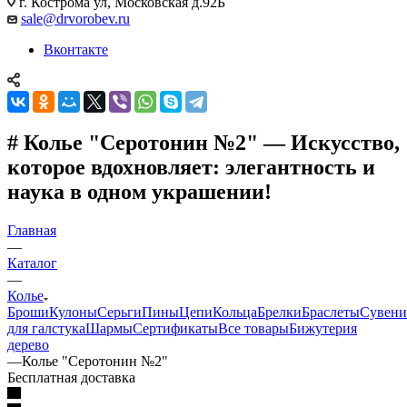
г. Кострома ул, Московская д.92Б
sale@drvorobev.ru
Вконтакте
# Колье "Серотонин №2" — Искусство,
которое вдохновляет: элегантность и
наука в одном украшении!
Главная
—
Каталог
—
Колье
Броши
Кулоны
Серьги
Пины
Цепи
Кольца
Брелки
Браслеты
Сувен
для галстука
Шармы
Сертификаты
Все товары
Бижутерия
дерево
—
Колье "Серотонин №2"
Бесплатная доставка