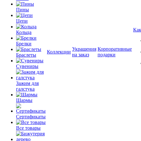
Пины
Цепи
Как
Кольца
Брелки
Украшения
Корпоративные
Коллекции
на заказ
подарки
Браслеты
Сувениры
Зажим для
галстука
Шармы
Сертификаты
Все товары