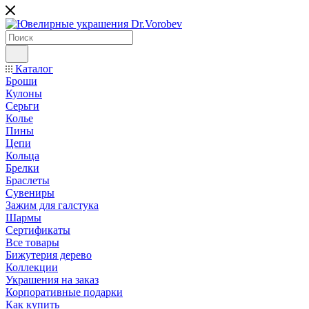
Каталог
Броши
Кулоны
Серьги
Колье
Пины
Цепи
Кольца
Брелки
Браслеты
Сувениры
Зажим для галстука
Шармы
Сертификаты
Все товары
Бижутерия дерево
Коллекции
Украшения на заказ
Корпоративные подарки
Как купить