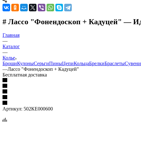
# Лассо "Фонендоскоп + Кадуцей" — И
Главная
—
Каталог
—
Колье
Броши
Кулоны
Серьги
Пины
Цепи
Кольца
Брелки
Браслеты
Сувен
—
Лассо "Фонендоскоп + Кадуцей"
Бесплатная доставка
Артикул:
502КЕ000600