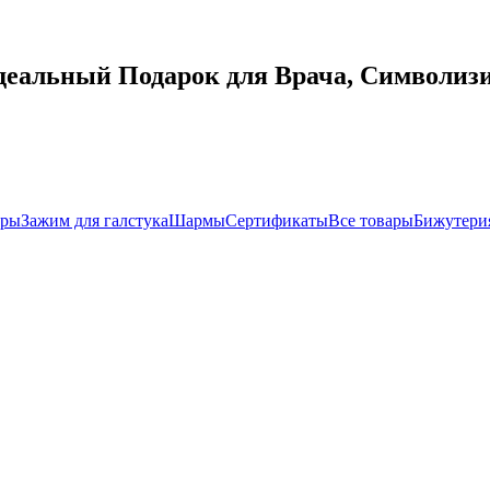
деальный Подарок для Врача, Символизи
иры
Зажим для галстука
Шармы
Сертификаты
Все товары
Бижутери