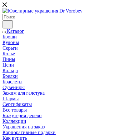
Каталог
Броши
Кулоны
Серьги
Колье
Пины
Цепи
Кольца
Брелки
Браслеты
Сувениры
Зажим для галстука
Шармы
Сертификаты
Все товары
Бижутерия дерево
Коллекции
Украшения на заказ
Корпоративные подарки
Как купить