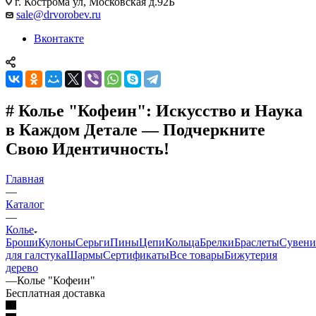
г. Кострома ул, Московская д.92Б
sale@drvorobev.ru
Вконтакте
# Колье "Кофеин": Искусство и Наука
в Каждом Детале — Подчеркните
Свою Идентичность!
Главная
—
Каталог
—
Колье
Броши
Кулоны
Серьги
Пины
Цепи
Кольца
Брелки
Браслеты
Сувен
для галстука
Шармы
Сертификаты
Все товары
Бижутерия
дерево
—
Колье "Кофеин"
Бесплатная доставка