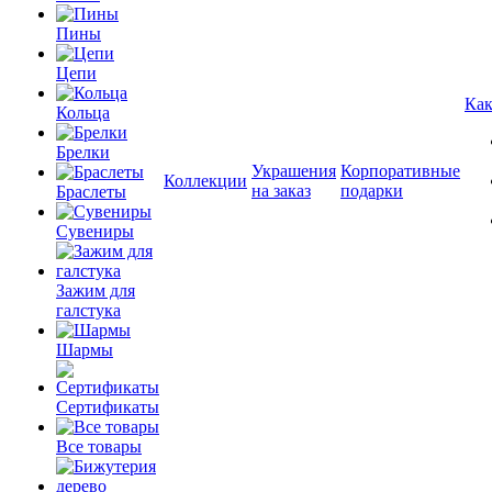
Пины
Цепи
Как
Кольца
Брелки
Украшения
Корпоративные
Коллекции
на заказ
подарки
Браслеты
Сувениры
Зажим для
галстука
Шармы
Сертификаты
Все товары