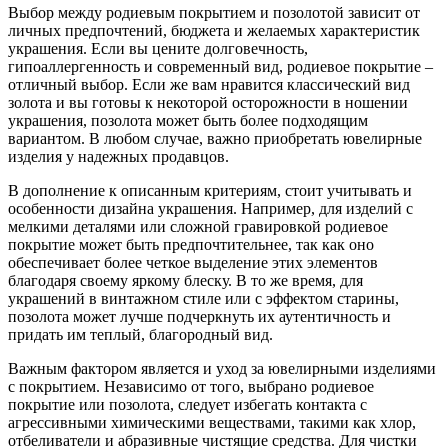
Выбор между родиевым покрытием и позолотой зависит от
личных предпочтений, бюджета и желаемых характеристик
украшения. Если вы цените долговечность,
гипоаллергенность и современный вид, родиевое покрытие –
отличный выбор. Если же вам нравится классический вид
золота и вы готовы к некоторой осторожности в ношении
украшения, позолота может быть более подходящим
вариантом. В любом случае, важно приобретать ювелирные
изделия у надежных продавцов.
В дополнение к описанным критериям, стоит учитывать и
особенности дизайна украшения. Например, для изделий с
мелкими деталями или сложной гравировкой родиевое
покрытие может быть предпочтительнее, так как оно
обеспечивает более четкое выделение этих элементов
благодаря своему яркому блеску. В то же время, для
украшений в винтажном стиле или с эффектом старины,
позолота может лучше подчеркнуть их аутентичность и
придать им теплый, благородный вид.
Важным фактором является и уход за ювелирными изделиями
с покрытием. Независимо от того, выбрано родиевое
покрытие или позолота, следует избегать контакта с
агрессивными химическими веществами, такими как хлор,
отбеливатели и абразивные чистящие средства. Для чистки