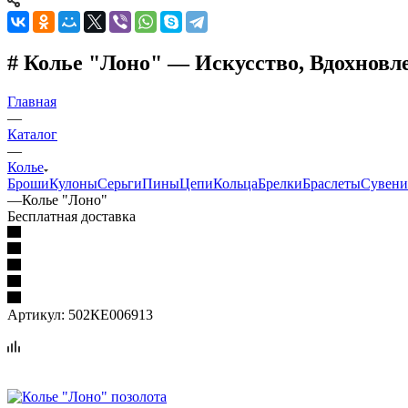
# Колье "Лоно" — Искусство, Вдохнов
Главная
—
Каталог
—
Колье
Броши
Кулоны
Серьги
Пины
Цепи
Кольца
Брелки
Браслеты
Сувен
—
Колье "Лоно"
Бесплатная доставка
Артикул:
502КЕ006913