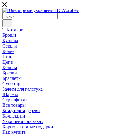
Каталог
Броши
Кулоны
Серьги
Колье
Пины
Цепи
Кольца
Брелки
Браслеты
Сувениры
Зажим для галстука
Шармы
Сертификаты
Все товары
Бижутерия дерево
Коллекции
Украшения на заказ
Корпоративные подарки
Как купить