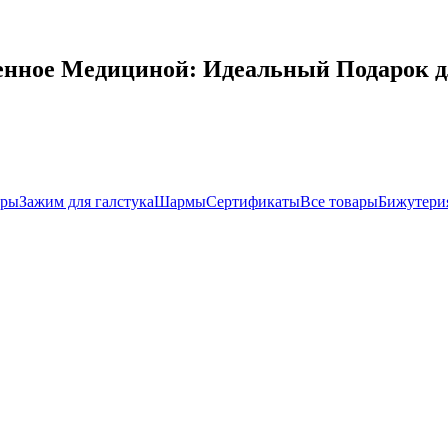
ленное Медициной: Идеальный Подарок д
иры
Зажим для галстука
Шармы
Сертификаты
Все товары
Бижутери