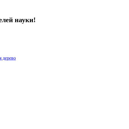
елей науки!
я дерево