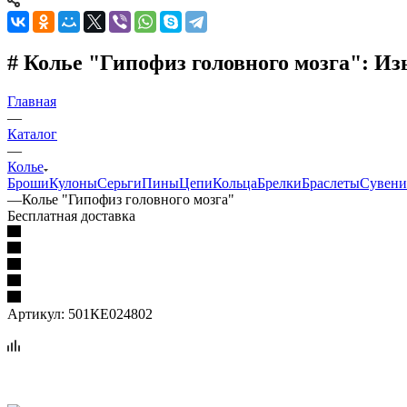
# Колье "Гипофиз головного мозга": И
Главная
—
Каталог
—
Колье
Броши
Кулоны
Серьги
Пины
Цепи
Кольца
Брелки
Браслеты
Сувен
—
Колье "Гипофиз головного мозга"
Бесплатная доставка
Артикул:
501КЕ024802