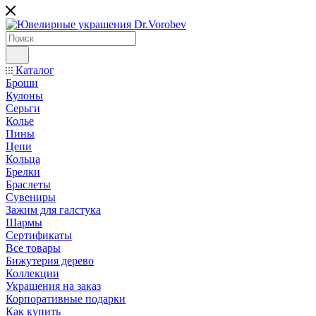
Каталог
Броши
Кулоны
Серьги
Колье
Пины
Цепи
Кольца
Брелки
Браслеты
Сувениры
Зажим для галстука
Шармы
Сертификаты
Все товары
Бижутерия дерево
Коллекции
Украшения на заказ
Корпоративные подарки
Как купить