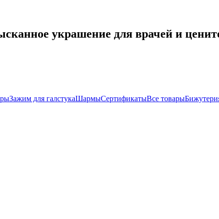
зысканное украшение для врачей и ценит
иры
Зажим для галстука
Шармы
Сертификаты
Все товары
Бижутери