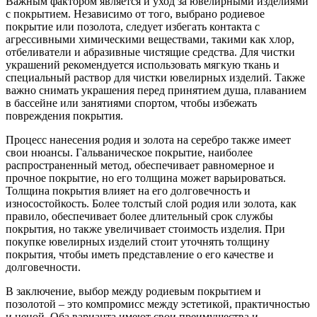
Важным фактором является и уход за ювелирными изделиями
с покрытием. Независимо от того, выбрано родиевое
покрытие или позолота, следует избегать контакта с
агрессивными химическими веществами, такими как хлор,
отбеливатели и абразивные чистящие средства. Для чистки
украшений рекомендуется использовать мягкую ткань и
специальный раствор для чистки ювелирных изделий. Также
важно снимать украшения перед принятием душа, плаванием
в бассейне или занятиями спортом, чтобы избежать
повреждения покрытия.
Процесс нанесения родия и золота на серебро также имеет
свои нюансы. Гальваническое покрытие, наиболее
распространенный метод, обеспечивает равномерное и
прочное покрытие, но его толщина может варьироваться.
Толщина покрытия влияет на его долговечность и
износостойкость. Более толстый слой родия или золота, как
правило, обеспечивает более длительный срок службы
покрытия, но также увеличивает стоимость изделия. При
покупке ювелирных изделий стоит уточнять толщину
покрытия, чтобы иметь представление о его качестве и
долговечности.
В заключение, выбор между родиевым покрытием и
позолотой – это компромисс между эстетикой, практичностью
и ценой. Оба варианта имеют свои преимущества и