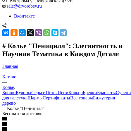
г. Кострома ул, Московская д.92Б
sale@drvorobev.ru
Вконтакте
# Колье "Пеницилл": Элегантность и
Научная Тематика в Каждом Детале
Главная
—
Каталог
—
Колье
Броши
Кулоны
Серьги
Пины
Цепи
Кольца
Брелки
Браслеты
Сувен
для галстука
Шармы
Сертификаты
Все товары
Бижутерия
дерево
—
Колье "Пеницилл"
Бесплатная доставка