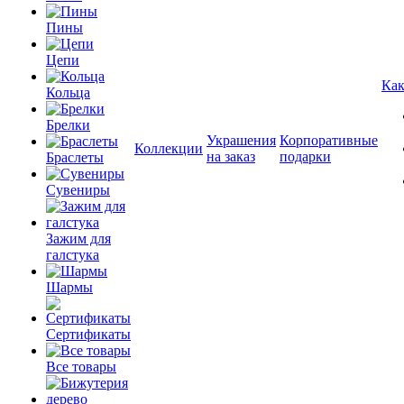
Пины
Цепи
Как
Кольца
Брелки
Украшения
Корпоративные
Коллекции
на заказ
подарки
Браслеты
Сувениры
Зажим для
галстука
Шармы
Сертификаты
Все товары