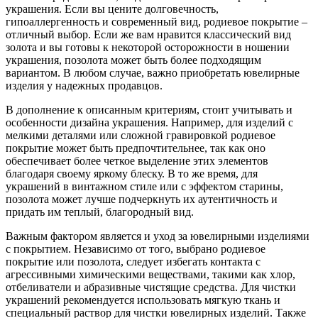
украшения. Если вы цените долговечность,
гипоаллергенность и современный вид, родиевое покрытие –
отличный выбор. Если же вам нравится классический вид
золота и вы готовы к некоторой осторожности в ношении
украшения, позолота может быть более подходящим
вариантом. В любом случае, важно приобретать ювелирные
изделия у надежных продавцов.
В дополнение к описанным критериям, стоит учитывать и
особенности дизайна украшения. Например, для изделий с
мелкими деталями или сложной гравировкой родиевое
покрытие может быть предпочтительнее, так как оно
обеспечивает более четкое выделение этих элементов
благодаря своему яркому блеску. В то же время, для
украшений в винтажном стиле или с эффектом старины,
позолота может лучше подчеркнуть их аутентичность и
придать им теплый, благородный вид.
Важным фактором является и уход за ювелирными изделиями
с покрытием. Независимо от того, выбрано родиевое
покрытие или позолота, следует избегать контакта с
агрессивными химическими веществами, такими как хлор,
отбеливатели и абразивные чистящие средства. Для чистки
украшений рекомендуется использовать мягкую ткань и
специальный раствор для чистки ювелирных изделий. Также