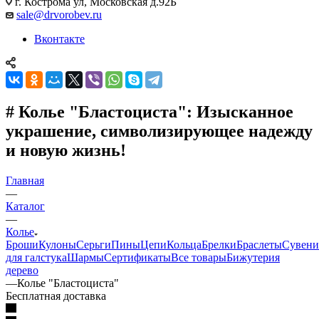
г. Кострома ул, Московская д.92Б
sale@drvorobev.ru
Вконтакте
# Колье "Бластоциста": Изысканное
украшение, символизирующее надежду
и новую жизнь!
Главная
—
Каталог
—
Колье
Броши
Кулоны
Серьги
Пины
Цепи
Кольца
Брелки
Браслеты
Сувен
для галстука
Шармы
Сертификаты
Все товары
Бижутерия
дерево
—
Колье "Бластоциста"
Бесплатная доставка