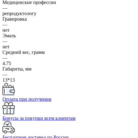
Медицинские профессии
—
репродуктологу
Гравировка
—
нет
Эмаль
—
нет
Средний вес, грамм
—
4.75
Габариты, мм
—
13*13
Оплата при получении
Бонусы за покупки всем клиентам
Бесплатная доставка по России