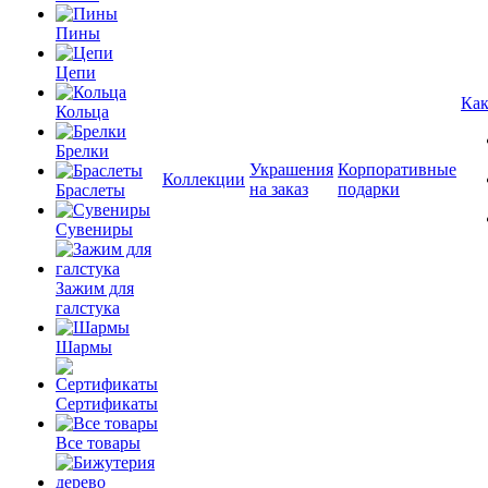
Пины
Цепи
Как
Кольца
Брелки
Украшения
Корпоративные
Коллекции
на заказ
подарки
Браслеты
Сувениры
Зажим для
галстука
Шармы
Сертификаты
Все товары