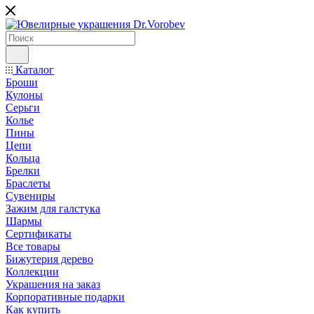
Каталог
Броши
Кулоны
Серьги
Колье
Пины
Цепи
Кольца
Брелки
Браслеты
Сувениры
Зажим для галстука
Шармы
Сертификаты
Все товары
Бижутерия дерево
Коллекции
Украшения на заказ
Корпоративные подарки
Как купить