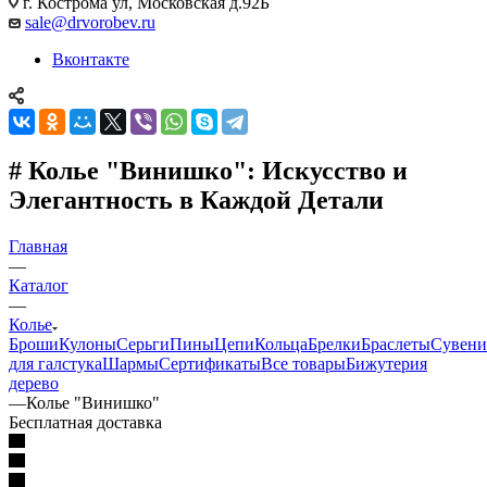
г. Кострома ул, Московская д.92Б
sale@drvorobev.ru
Вконтакте
# Колье "Винишко": Искусство и
Элегантность в Каждой Детали
Главная
—
Каталог
—
Колье
Броши
Кулоны
Серьги
Пины
Цепи
Кольца
Брелки
Браслеты
Сувен
для галстука
Шармы
Сертификаты
Все товары
Бижутерия
дерево
—
Колье "Винишко"
Бесплатная доставка