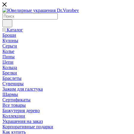
Каталог
Броши
Кулоны
Серьги
Колье
Пины
Цепи
Кольца
Брелки
Браслеты
Сувениры
Зажим для галстука
Шармы
Сертификаты
Все товары
Бижутерия дерево
Коллекции
Украшения на заказ
Корпоративные подарки
Как купить