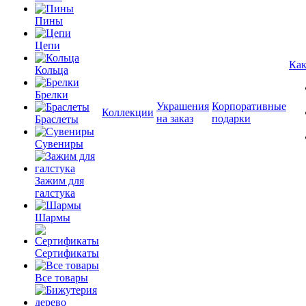
Пины
Цепи
Как
Кольца
Брелки
Украшения
Корпоративные
Коллекции
на заказ
подарки
Браслеты
Сувениры
Зажим для
галстука
Шармы
Сертификаты
Все товары