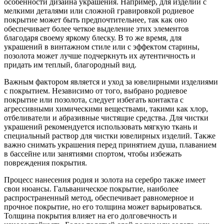
особенности дизайна украшения. Например, для изделий с
мелкими деталями или сложной гравировкой родиевое
покрытие может быть предпочтительнее, так как оно
обеспечивает более четкое выделение этих элементов
благодаря своему яркому блеску. В то же время, для
украшений в винтажном стиле или с эффектом старины,
позолота может лучше подчеркнуть их аутентичность и
придать им теплый, благородный вид.
Важным фактором является и уход за ювелирными изделиями
с покрытием. Независимо от того, выбрано родиевое
покрытие или позолота, следует избегать контакта с
агрессивными химическими веществами, такими как хлор,
отбеливатели и абразивные чистящие средства. Для чистки
украшений рекомендуется использовать мягкую ткань и
специальный раствор для чистки ювелирных изделий. Также
важно снимать украшения перед принятием душа, плаванием
в бассейне или занятиями спортом, чтобы избежать
повреждения покрытия.
Процесс нанесения родия и золота на серебро также имеет
свои нюансы. Гальваническое покрытие, наиболее
распространенный метод, обеспечивает равномерное и
прочное покрытие, но его толщина может варьироваться.
Толщина покрытия влияет на его долговечность и