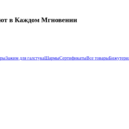
Уют в Каждом Мгновении
иры
Зажим для галстука
Шармы
Сертификаты
Все товары
Бижутери