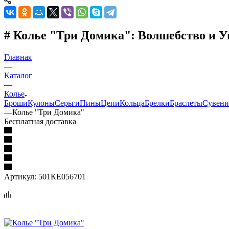
# Колье "Три Домика": Волшебство и 
Главная
—
Каталог
—
Колье
Броши
Кулоны
Серьги
Пины
Цепи
Кольца
Брелки
Браслеты
Сувен
—
Колье "Три Домика"
Бесплатная доставка
Артикул:
501КЕ056701