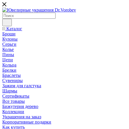
Каталог
Броши
Кулоны
Серьги
Колье
Пины
Цепи
Кольца
Брелки
Браслеты
Сувениры
Зажим для галстука
Шармы
Сертификаты
Все товары
Бижутерия дерево
Коллекции
Украшения на заказ
Корпоративные подарки
Как купить