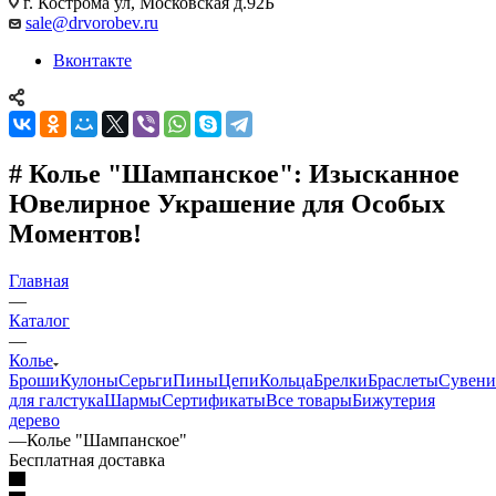
г. Кострома ул, Московская д.92Б
sale@drvorobev.ru
Вконтакте
# Колье "Шампанское": Изысканное
Ювелирное Украшение для Особых
Моментов!
Главная
—
Каталог
—
Колье
Броши
Кулоны
Серьги
Пины
Цепи
Кольца
Брелки
Браслеты
Сувен
для галстука
Шармы
Сертификаты
Все товары
Бижутерия
дерево
—
Колье "Шампанское"
Бесплатная доставка