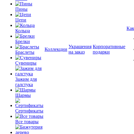
Пины
Цепи
Как
Кольца
Брелки
Украшения
Корпоративные
Коллекции
на заказ
подарки
Браслеты
Сувениры
Зажим для
галстука
Шармы
Сертификаты
Все товары