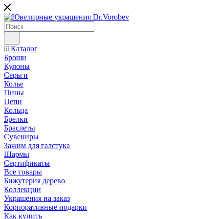
Каталог
Броши
Кулоны
Серьги
Колье
Пины
Цепи
Кольца
Брелки
Браслеты
Сувениры
Зажим для галстука
Шармы
Сертификаты
Все товары
Бижутерия дерево
Коллекции
Украшения на заказ
Корпоративные подарки
Как купить