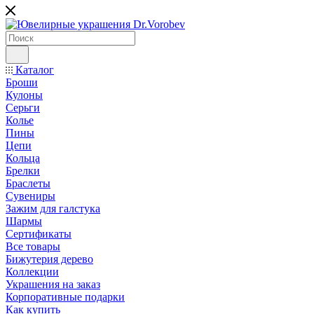
Каталог
Броши
Кулоны
Серьги
Колье
Пины
Цепи
Кольца
Брелки
Браслеты
Сувениры
Зажим для галстука
Шармы
Сертификаты
Все товары
Бижутерия дерево
Коллекции
Украшения на заказ
Корпоративные подарки
Как купить