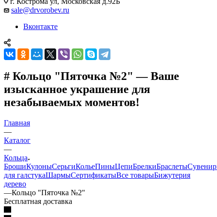
г. Кострома ул, Московская д.92Б
sale@drvorobev.ru
Вконтакте
# Кольцо "Пяточка №2" — Ваше
изысканное украшение для
незабываемых моментов!
Главная
—
Каталог
—
Кольца
Броши
Кулоны
Серьги
Колье
Пины
Цепи
Брелки
Браслеты
Сувени
для галстука
Шармы
Сертификаты
Все товары
Бижутерия
дерево
—
Кольцо "Пяточка №2"
Бесплатная доставка