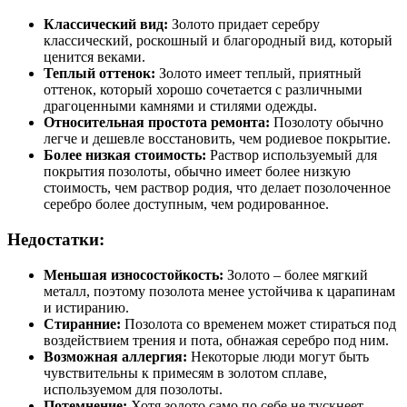
Классический вид:
Золото придает серебру
классический, роскошный и благородный вид, который
ценится веками.
Теплый оттенок:
Золото имеет теплый, приятный
оттенок, который хорошо сочетается с различными
драгоценными камнями и стилями одежды.
Относительная простота ремонта:
Позолоту обычно
легче и дешевле восстановить, чем родиевое покрытие.
Более низкая стоимость:
Раствор используемый для
покрытия позолоты, обычно имеет более низкую
стоимость, чем раствор родия, что делает позолоченное
серебро более доступным, чем родированное.
Недостатки:
Меньшая износостойкость:
Золото – более мягкий
металл, поэтому позолота менее устойчива к царапинам
и истиранию.
Стиранние:
Позолота со временем может стираться под
воздействием трения и пота, обнажая серебро под ним.
Возможная аллергия:
Некоторые люди могут быть
чувствительны к примесям в золотом сплаве,
используемом для позолоты.
Потемнение:
Хотя золото само по себе не тускнеет,