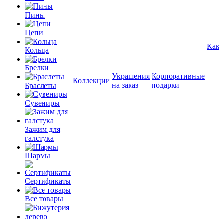
Пины
Цепи
Как
Кольца
Брелки
Украшения
Корпоративные
Коллекции
на заказ
подарки
Браслеты
Сувениры
Зажим для
галстука
Шармы
Сертификаты
Все товары