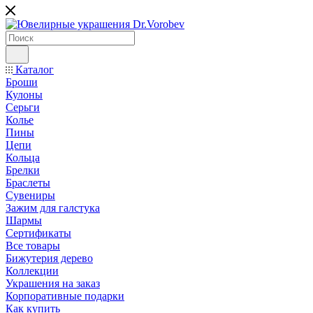
Каталог
Броши
Кулоны
Серьги
Колье
Пины
Цепи
Кольца
Брелки
Браслеты
Сувениры
Зажим для галстука
Шармы
Сертификаты
Все товары
Бижутерия дерево
Коллекции
Украшения на заказ
Корпоративные подарки
Как купить