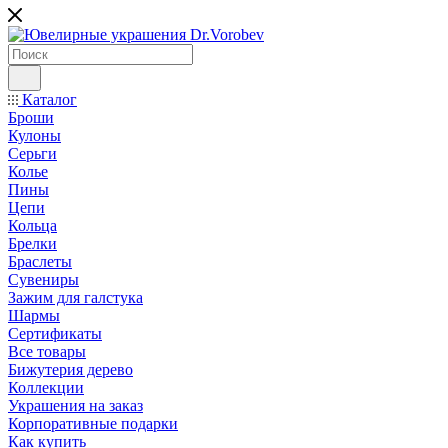
Каталог
Броши
Кулоны
Серьги
Колье
Пины
Цепи
Кольца
Брелки
Браслеты
Сувениры
Зажим для галстука
Шармы
Сертификаты
Все товары
Бижутерия дерево
Коллекции
Украшения на заказ
Корпоративные подарки
Как купить