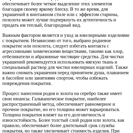
обеспечивает более четкое выделение этих элементов
благодаря своему яркому блеску. В то же время, для
украшений в винтажном стиле или с эффектом старины,
позолота может лучше подчеркнуть их аутентичность и
придать им теплый, благородный вид.
Важным фактором является и уход за ювелирными изделиями
с покрытием. Независимо от того, выбрано родиевое
покрытие или позолота, следует избегать контакта с
агрессивными химическими веществами, такими как хлор,
отбеливатели и абразивные чистящие средства. Для чистки
украшений рекомендуется использовать мягкую ткань и
специальный раствор для чистки ювелирных изделий. Также
важно снимать украшения перед принятием душа, плаванием
в бассейне или занятиями спортом, чтобы избежать
повреждения покрытия.
Процесс нанесения родия и золота на серебро также имеет
свои нюансы. Гальваническое покрытие, наиболее
распространенный метод, обеспечивает равномерное и
прочное покрытие, но его толщина может варьироваться.
Толщина покрытия влияет на его долговечность и
износостойкость. Более толстый слой родия или золота, как
правило, обеспечивает более длительный срок службы
покрытия, но также увеличивает стоимость изделия. При