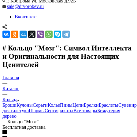
г. Кострома ул, Московская д.92Б
sale@drvorobev.ru
Вконтакте
# Кольцо "Мозг": Символ Интеллекта
и Оригинальности для Настоящих
Ценителей
Главная
—
Каталог
—
Кольца
Броши
Кулоны
Серьги
Колье
Пины
Цепи
Брелки
Браслеты
Сувени
для галстука
Шармы
Сертификаты
Все товары
Бижутерия
дерево
—
Кольцо "Мозг"
Бесплатная доставка