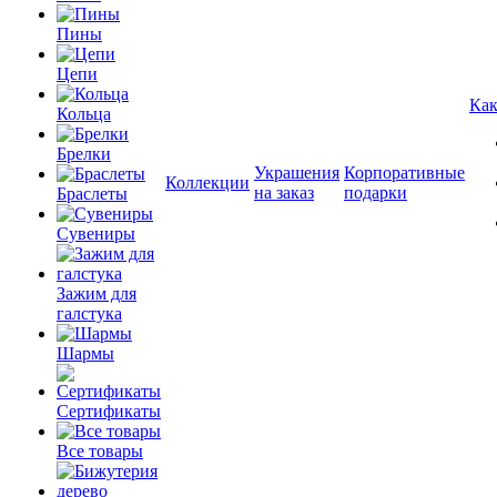
Пины
Цепи
Как
Кольца
Брелки
Украшения
Корпоративные
Коллекции
на заказ
подарки
Браслеты
Сувениры
Зажим для
галстука
Шармы
Сертификаты
Все товары