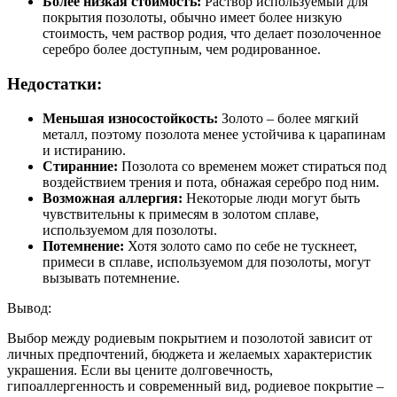
Более низкая стоимость:
Раствор используемый для
покрытия позолоты, обычно имеет более низкую
стоимость, чем раствор родия, что делает позолоченное
серебро более доступным, чем родированное.
Недостатки:
Меньшая износостойкость:
Золото – более мягкий
металл, поэтому позолота менее устойчива к царапинам
и истиранию.
Стиранние:
Позолота со временем может стираться под
воздействием трения и пота, обнажая серебро под ним.
Возможная аллергия:
Некоторые люди могут быть
чувствительны к примесям в золотом сплаве,
используемом для позолоты.
Потемнение:
Хотя золото само по себе не тускнеет,
примеси в сплаве, используемом для позолоты, могут
вызывать потемнение.
Вывод:
Выбор между родиевым покрытием и позолотой зависит от
личных предпочтений, бюджета и желаемых характеристик
украшения. Если вы цените долговечность,
гипоаллергенность и современный вид, родиевое покрытие –