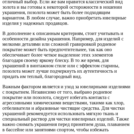
отличный выбор. Если же вам нравится классический вид
золота и вы готовы к некоторой осторожности в ношении
украшения, позолота может быть более подходящим
вариантом. В любом случае, важно приобретать ювелирные
изделия у надежных продавцов.
В дополнение к описанным критериям, стоит учитывать и
особенности дизайна украшения. Например, для изделий с
мелкими деталями или сложной гравировкой родиевое
покрытие может быть предпочтительнее, так как оно
обеспечивает более четкое выделение этих элементов
благодаря своему яркому блеску. В то же время, для
украшений в винтажном стиле или с эффектом старины,
позолота может лучше подчеркнуть их аутентичность и
придать им теплый, благородный вид.
Важным фактором является и уход за ювелирными изделиями
с покрытием. Независимо от того, выбрано родиевое
покрытие или позолота, следует избегать контакта с
агрессивными химическими веществами, такими как хлор,
отбеливатели и абразивные чистящие средства. Для чистки
украшений рекомендуется использовать мягкую ткань и
специальный раствор для чистки ювелирных изделий. Также
важно снимать украшения перед принятием душа, плаванием
в бассейне или занятиями спортом, чтобы избежать