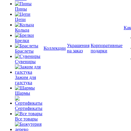
Пины
Цепи
Как
Кольца
Брелки
Украшения
Корпоративные
Коллекции
на заказ
подарки
Браслеты
Сувениры
Зажим для
галстука
Шармы
Сертификаты
Все товары