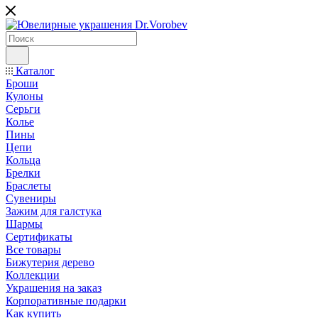
Каталог
Броши
Кулоны
Серьги
Колье
Пины
Цепи
Кольца
Брелки
Браслеты
Сувениры
Зажим для галстука
Шармы
Сертификаты
Все товары
Бижутерия дерево
Коллекции
Украшения на заказ
Корпоративные подарки
Как купить