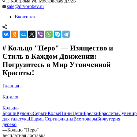
г. Кострома ул, Московская д.92Б
sale@drvorobev.ru
Вконтакте
# Кольцо "Перо" — Изящество и
Стиль в Каждом Движении:
Погрузитесь в Мир Утонченной
Красоты!
Главная
—
Каталог
—
Кольца
Броши
Кулоны
Серьги
Колье
Пины
Цепи
Брелки
Браслеты
Сувени
для галстука
Шармы
Сертификаты
Все товары
Бижутерия
дерево
—
Кольцо "Перо"
Бесплатная доставка