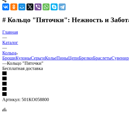
# Кольцо "Пяточки": Нежность и Забот
Главная
—
Каталог
—
Кольца
Броши
Кулоны
Серьги
Колье
Пины
Цепи
Брелки
Браслеты
Сувени
—
Кольцо "Пяточки"
Бесплатная доставка
Артикул:
501КО058800