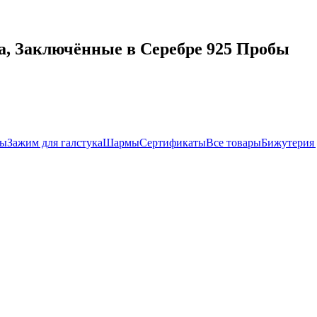
а, Заключённые в Серебре 925 Пробы
ры
Зажим для галстука
Шармы
Сертификаты
Все товары
Бижутерия 