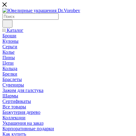
Каталог
Броши
Кулоны
Серьги
Колье
Пины
Цепи
Кольца
Брелки
Браслеты
Сувениры
Зажим для галстука
Шармы
Сертификаты
Все товары
Бижутерия дерево
Коллекции
Украшения на заказ
Корпоративные подарки
Как купить