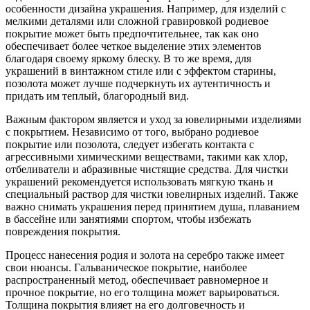
особенности дизайна украшения. Например, для изделий с
мелкими деталями или сложной гравировкой родиевое
покрытие может быть предпочтительнее, так как оно
обеспечивает более четкое выделение этих элементов
благодаря своему яркому блеску. В то же время, для
украшений в винтажном стиле или с эффектом старины,
позолота может лучше подчеркнуть их аутентичность и
придать им теплый, благородный вид.
Важным фактором является и уход за ювелирными изделиями
с покрытием. Независимо от того, выбрано родиевое
покрытие или позолота, следует избегать контакта с
агрессивными химическими веществами, такими как хлор,
отбеливатели и абразивные чистящие средства. Для чистки
украшений рекомендуется использовать мягкую ткань и
специальный раствор для чистки ювелирных изделий. Также
важно снимать украшения перед принятием душа, плаванием
в бассейне или занятиями спортом, чтобы избежать
повреждения покрытия.
Процесс нанесения родия и золота на серебро также имеет
свои нюансы. Гальваническое покрытие, наиболее
распространенный метод, обеспечивает равномерное и
прочное покрытие, но его толщина может варьироваться.
Толщина покрытия влияет на его долговечность и