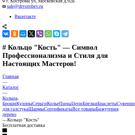
г. Кострома ул, Московская д.92Б
sale@drvorobev.ru
Вконтакте
# Кольцо "Кость" — Символ
Профессионализма и Стиля для
Настоящих Мастеров!
Главная
—
Каталог
—
Кольца
Броши
Кулоны
Серьги
Колье
Пины
Цепи
Брелки
Браслеты
Сувени
для галстука
Шармы
Сертификаты
Все товары
Бижутерия
дерево
—
Кольцо "Кость"
Бесплатная доставка