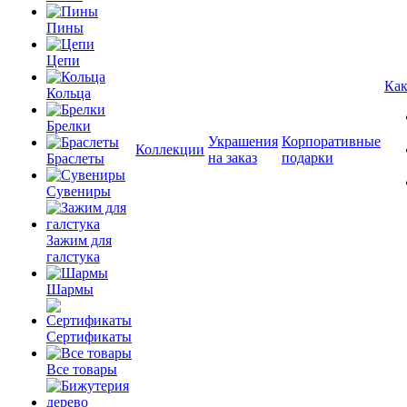
Пины
Цепи
Как
Кольца
Брелки
Украшения
Корпоративные
Коллекции
на заказ
подарки
Браслеты
Сувениры
Зажим для
галстука
Шармы
Сертификаты
Все товары