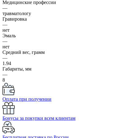
Медицинские профессии
—
травматологу
Гравировка
—
нет
Эмаль
—
нет
Средний вес, грамм
—
1.94
Габариты, мм
—
8
Оплата при получении
Бонусы за покупки всем клиентам
Бесплатная доставка по России