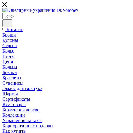
Каталог
Броши
Кулоны
Серьги
Колье
Пины
Цепи
Кольца
Брелки
Браслеты
Сувениры
Зажим для галстука
Шармы
Сертификаты
Все товары
Бижутерия дерево
Коллекции
Украшения на заказ
Корпоративные подарки
Как купить