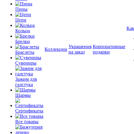
Пины
Цепи
Как
Кольца
Брелки
Украшения
Корпоративные
Коллекции
на заказ
подарки
Браслеты
Сувениры
Зажим для
галстука
Шармы
Сертификаты
Все товары