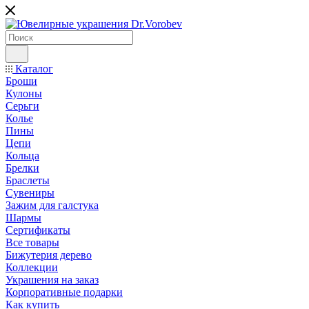
Каталог
Броши
Кулоны
Серьги
Колье
Пины
Цепи
Кольца
Брелки
Браслеты
Сувениры
Зажим для галстука
Шармы
Сертификаты
Все товары
Бижутерия дерево
Коллекции
Украшения на заказ
Корпоративные подарки
Как купить