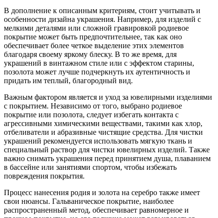
В дополнение к описанным критериям, стоит учитывать и
особенности дизайна украшения. Например, для изделий с
мелкими деталями или сложной гравировкой родиевое
покрытие может быть предпочтительнее, так как оно
обеспечивает более четкое выделение этих элементов
благодаря своему яркому блеску. В то же время, для
украшений в винтажном стиле или с эффектом старины,
позолота может лучше подчеркнуть их аутентичность и
придать им теплый, благородный вид.
Важным фактором является и уход за ювелирными изделиями
с покрытием. Независимо от того, выбрано родиевое
покрытие или позолота, следует избегать контакта с
агрессивными химическими веществами, такими как хлор,
отбеливатели и абразивные чистящие средства. Для чистки
украшений рекомендуется использовать мягкую ткань и
специальный раствор для чистки ювелирных изделий. Также
важно снимать украшения перед принятием душа, плаванием
в бассейне или занятиями спортом, чтобы избежать
повреждения покрытия.
Процесс нанесения родия и золота на серебро также имеет
свои нюансы. Гальваническое покрытие, наиболее
распространенный метод, обеспечивает равномерное и