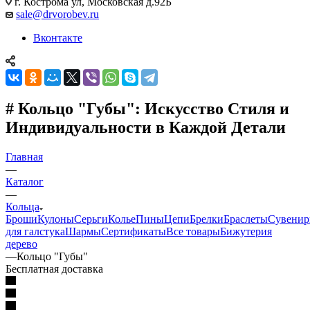
г. Кострома ул, Московская д.92Б
sale@drvorobev.ru
Вконтакте
# Кольцо "Губы": Искусство Стиля и
Индивидуальности в Каждой Детали
Главная
—
Каталог
—
Кольца
Броши
Кулоны
Серьги
Колье
Пины
Цепи
Брелки
Браслеты
Сувени
для галстука
Шармы
Сертификаты
Все товары
Бижутерия
дерево
—
Кольцо "Губы"
Бесплатная доставка