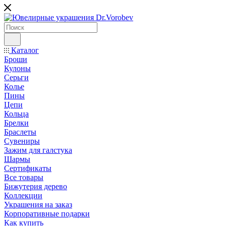
Каталог
Броши
Кулоны
Серьги
Колье
Пины
Цепи
Кольца
Брелки
Браслеты
Сувениры
Зажим для галстука
Шармы
Сертификаты
Все товары
Бижутерия дерево
Коллекции
Украшения на заказ
Корпоративные подарки
Как купить