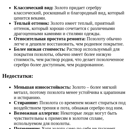
Классический вид:
Золото придает серебру
классический, роскошный и благородный вид, который
ценится веками.
Теплый оттенок:
Золото имеет теплый, приятный
оттенок, который хорошо сочетается с различными
драгоценными камнями и стилями одежды.
Относительная простота ремонта:
Позолоту обычно
легче и дешевле восстановить, чем родиевое покрытие.
Более низкая стоимость:
Раствор используемый для
покрытия позолоты, обычно имеет более низкую
стоимость, чем раствор родия, что делает позолоченное
серебро более доступным, чем родированное.
Недостатки:
Меньшая износостойкость:
Золото – более мягкий
металл, поэтому позолота менее устойчива к царапинам
и истиранию.
Стиранние:
Позолота со временем может стираться под
воздействием трения и пота, обнажая серебро под ним.
Возможная аллергия:
Некоторые люди могут быть
чувствительны к примесям в золотом сплаве,
используемом для позолоты.
Потемнение:
Хотя золото само по себе не тускнеет,