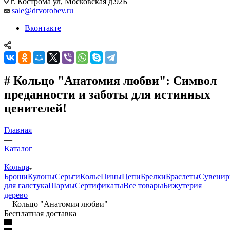
г. Кострома ул, Московская д.92Б
sale@drvorobev.ru
Вконтакте
# Кольцо "Анатомия любви": Символ
преданности и заботы для истинных
ценителей!
Главная
—
Каталог
—
Кольца
Броши
Кулоны
Серьги
Колье
Пины
Цепи
Брелки
Браслеты
Сувени
для галстука
Шармы
Сертификаты
Все товары
Бижутерия
дерево
—
Кольцо "Анатомия любви"
Бесплатная доставка