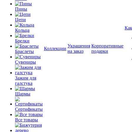
Пины
Цепи
Как
Кольца
Брелки
Украшения
Корпоративные
Коллекции
на заказ
подарки
Браслеты
Сувениры
Зажим для
галстука
Шармы
Сертификаты
Все товары