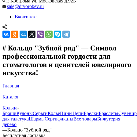
г. Кострома ул, Московская д.92Б
sale@drvorobev.ru
Вконтакте
# Кольцо "Зубной ряд" — Символ
профессиональной гордости для
стоматологов и ценителей ювелирного
искусства!
Главная
—
Каталог
—
Кольца
Броши
Кулоны
Серьги
Колье
Пины
Цепи
Брелки
Браслеты
Сувени
для галстука
Шармы
Сертификаты
Все товары
Бижутерия
дерево
—
Кольцо "Зубной ряд"
Бесплатная доставка