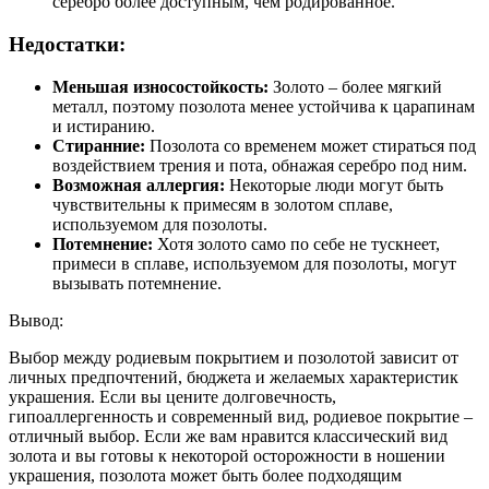
серебро более доступным, чем родированное.
Недостатки:
Меньшая износостойкость:
Золото – более мягкий
металл, поэтому позолота менее устойчива к царапинам
и истиранию.
Стиранние:
Позолота со временем может стираться под
воздействием трения и пота, обнажая серебро под ним.
Возможная аллергия:
Некоторые люди могут быть
чувствительны к примесям в золотом сплаве,
используемом для позолоты.
Потемнение:
Хотя золото само по себе не тускнеет,
примеси в сплаве, используемом для позолоты, могут
вызывать потемнение.
Вывод:
Выбор между родиевым покрытием и позолотой зависит от
личных предпочтений, бюджета и желаемых характеристик
украшения. Если вы цените долговечность,
гипоаллергенность и современный вид, родиевое покрытие –
отличный выбор. Если же вам нравится классический вид
золота и вы готовы к некоторой осторожности в ношении
украшения, позолота может быть более подходящим