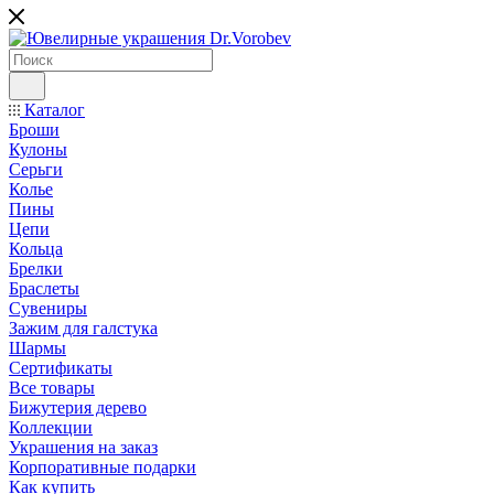
Каталог
Броши
Кулоны
Серьги
Колье
Пины
Цепи
Кольца
Брелки
Браслеты
Сувениры
Зажим для галстука
Шармы
Сертификаты
Все товары
Бижутерия дерево
Коллекции
Украшения на заказ
Корпоративные подарки
Как купить