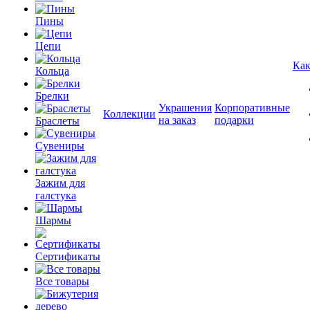
Пины
Цепи
Как
Кольца
Брелки
Украшения
Корпоративные
Коллекции
на заказ
подарки
Браслеты
Сувениры
Зажим для
галстука
Шармы
Сертификаты
Все товары