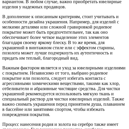
вариантом. В любом случае, важно приобретать ювелирные
изделия у надежных продавцов.
В дополнение к описанным критериям, стоит учитывать и
особенности дизайна украшения. Например, для изделий с
мелкими деталями или сложной гравировкой родиевое
покрытие может быть предпочтительнее, так как оно
обеспечивает более четкое выделение этих элементов
благодаря своему яркому блеску. В то же время, для
украшений в винтажном стиле или с эффектом старины,
позолота может лучше подчеркнуть их аутентичность и
придать им теплый, благородный вид.
Важным фактором является и уход за ювелирными изделиями
с покрытием. Независимо от того, выбрано родиевое
покрытие или позолота, следует избегать контакта с
агрессивными химическими веществами, такими как хлор,
отбеливатели и абразивные чистящие средства. Для чистки
украшений рекомендуется использовать мягкую ткань и
специальный раствор для чистки ювелирных изделий. Также
важно снимать украшения перед принятием душа, плаванием
в бассейне или занятиями спортом, чтобы избежать
повреждения покрытия.
Процесс нанесения родия и золота на серебро также имеет