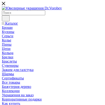
Каталог
Броши
Кулоны
Серьги
Колье
Пины
Цепи
Кольца
Брелки
Браслеты
Сувениры
Зажим для галстука
Шармы
Сертификаты
Все товары
Бижутерия дерево
Коллекции
Украшения на заказ
Корпоративные подарки
Как купить