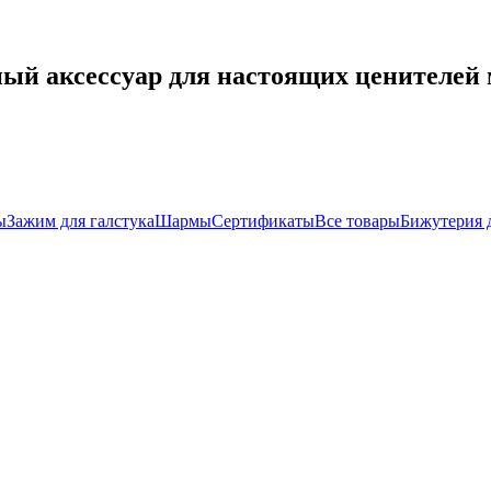
ный аксессуар для настоящих ценителей
ы
Зажим для галстука
Шармы
Сертификаты
Все товары
Бижутерия 