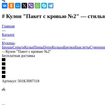
# Кулон "Пакет с кровью №2" — стиль
Главная
—
Каталог
—
Кулоны
Броши
Серьги
Колье
Пины
Цепи
Кольца
Брелки
Браслеты
Сувенир
—
Кулон "Пакет с кровью №2"
Бесплатная доставка
Артикул:
501КЛ007118