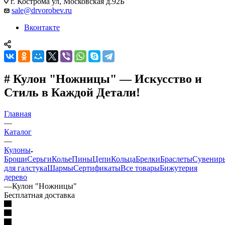
г. Кострома ул, Московская д.92Б
sale@drvorobev.ru
Вконтакте
# Кулон "Ножницы" — Искусство и
Стиль в Каждой Детали!
Главная
—
Каталог
—
Кулоны
Броши
Серьги
Колье
Пины
Цепи
Кольца
Брелки
Браслеты
Сувенир
для галстука
Шармы
Сертификаты
Все товары
Бижутерия
дерево
—
Кулон "Ножницы"
Бесплатная доставка