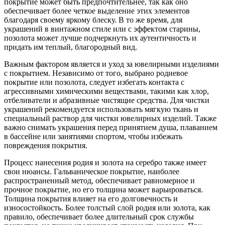
покрытие может быть предпочтительнее, так как оно
обеспечивает более четкое выделение этих элементов
благодаря своему яркому блеску. В то же время, для
украшений в винтажном стиле или с эффектом старины,
позолота может лучше подчеркнуть их аутентичность и
придать им теплый, благородный вид.
Важным фактором является и уход за ювелирными изделиями
с покрытием. Независимо от того, выбрано родиевое
покрытие или позолота, следует избегать контакта с
агрессивными химическими веществами, такими как хлор,
отбеливатели и абразивные чистящие средства. Для чистки
украшений рекомендуется использовать мягкую ткань и
специальный раствор для чистки ювелирных изделий. Также
важно снимать украшения перед принятием душа, плаванием
в бассейне или занятиями спортом, чтобы избежать
повреждения покрытия.
Процесс нанесения родия и золота на серебро также имеет
свои нюансы. Гальваническое покрытие, наиболее
распространенный метод, обеспечивает равномерное и
прочное покрытие, но его толщина может варьироваться.
Толщина покрытия влияет на его долговечность и
износостойкость. Более толстый слой родия или золота, как
правило, обеспечивает более длительный срок службы