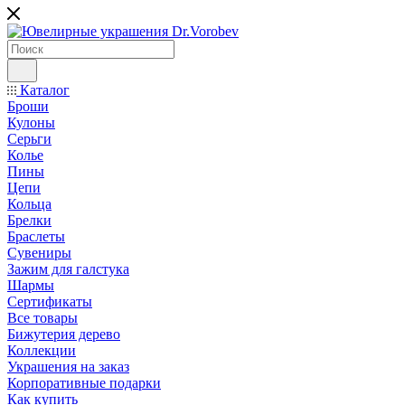
Каталог
Броши
Кулоны
Серьги
Колье
Пины
Цепи
Кольца
Брелки
Браслеты
Сувениры
Зажим для галстука
Шармы
Сертификаты
Все товары
Бижутерия дерево
Коллекции
Украшения на заказ
Корпоративные подарки
Как купить