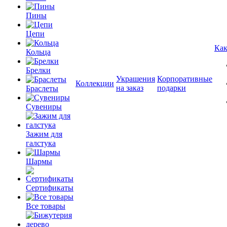
Пины
Цепи
Как
Кольца
Брелки
Украшения
Корпоративные
Коллекции
на заказ
подарки
Браслеты
Сувениры
Зажим для
галстука
Шармы
Сертификаты
Все товары