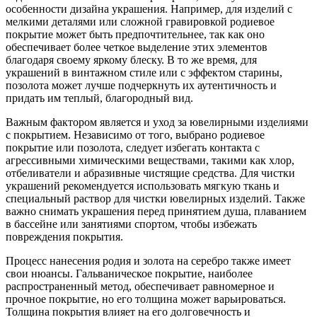
особенности дизайна украшения. Например, для изделий с
мелкими деталями или сложной гравировкой родиевое
покрытие может быть предпочтительнее, так как оно
обеспечивает более четкое выделение этих элементов
благодаря своему яркому блеску. В то же время, для
украшений в винтажном стиле или с эффектом старины,
позолота может лучше подчеркнуть их аутентичность и
придать им теплый, благородный вид.
Важным фактором является и уход за ювелирными изделиями
с покрытием. Независимо от того, выбрано родиевое
покрытие или позолота, следует избегать контакта с
агрессивными химическими веществами, такими как хлор,
отбеливатели и абразивные чистящие средства. Для чистки
украшений рекомендуется использовать мягкую ткань и
специальный раствор для чистки ювелирных изделий. Также
важно снимать украшения перед принятием душа, плаванием
в бассейне или занятиями спортом, чтобы избежать
повреждения покрытия.
Процесс нанесения родия и золота на серебро также имеет
свои нюансы. Гальваническое покрытие, наиболее
распространенный метод, обеспечивает равномерное и
прочное покрытие, но его толщина может варьироваться.
Толщина покрытия влияет на его долговечность и