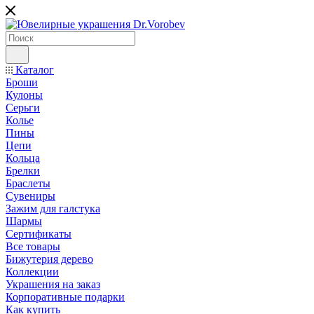
Каталог
Броши
Кулоны
Серьги
Колье
Пины
Цепи
Кольца
Брелки
Браслеты
Сувениры
Зажим для галстука
Шармы
Сертификаты
Все товары
Бижутерия дерево
Коллекции
Украшения на заказ
Корпоративные подарки
Как купить