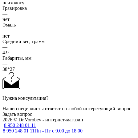
психологу
Гравировка
—
нет
Эмаль
—
нет
Средний вес, грамм
—
4.9
Габариты, мм
—
38*27
Нужна консультация?
Наши специалисты ответят на любой интересующий вопрос
Задать вопрос
2026 © Dr.Vorobev - интернет-магазин
8 950 248 01 11
8 950 248 01 11
Пн - Пт с 9.00 до 18.00