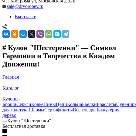
г. Кострома ул, Московская д.92Б
sale@drvorobev.ru
Вконтакте
# Кулон "Шестеренки" — Символ
Гармонии и Творчества в Каждом
Движении!
Главная
—
Каталог
—
Кулоны
Броши
Серьги
Колье
Пины
Цепи
Кольца
Брелки
Браслеты
Сувенир
для галстука
Шармы
Сертификаты
Все товары
Бижутерия
дерево
—
Кулон "Шестеренки"
Бесплатная доставка