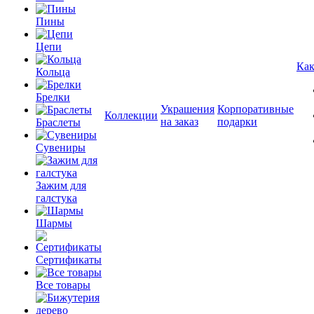
Пины
Цепи
Как
Кольца
Брелки
Украшения
Корпоративные
Коллекции
на заказ
подарки
Браслеты
Сувениры
Зажим для
галстука
Шармы
Сертификаты
Все товары