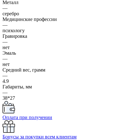
Металл
—
серебро
Медицинские профессии
—
психологу
Гравировка
—
нет
Эмаль
—
нет
Средний вес, грамм
—
4.9
Габариты, мм
—
38*27
Оплата при получении
Бонусы за покупки всем клиентам