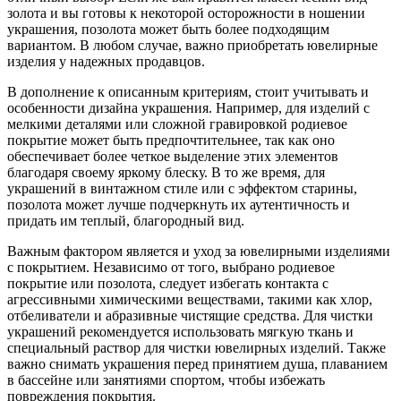
золота и вы готовы к некоторой осторожности в ношении
украшения, позолота может быть более подходящим
вариантом. В любом случае, важно приобретать ювелирные
изделия у надежных продавцов.
В дополнение к описанным критериям, стоит учитывать и
особенности дизайна украшения. Например, для изделий с
мелкими деталями или сложной гравировкой родиевое
покрытие может быть предпочтительнее, так как оно
обеспечивает более четкое выделение этих элементов
благодаря своему яркому блеску. В то же время, для
украшений в винтажном стиле или с эффектом старины,
позолота может лучше подчеркнуть их аутентичность и
придать им теплый, благородный вид.
Важным фактором является и уход за ювелирными изделиями
с покрытием. Независимо от того, выбрано родиевое
покрытие или позолота, следует избегать контакта с
агрессивными химическими веществами, такими как хлор,
отбеливатели и абразивные чистящие средства. Для чистки
украшений рекомендуется использовать мягкую ткань и
специальный раствор для чистки ювелирных изделий. Также
важно снимать украшения перед принятием душа, плаванием
в бассейне или занятиями спортом, чтобы избежать
повреждения покрытия.