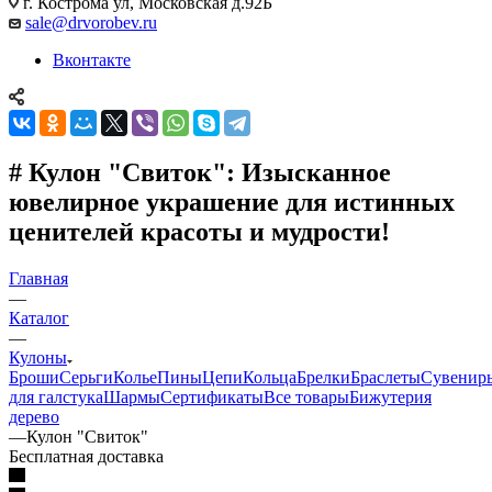
г. Кострома ул, Московская д.92Б
sale@drvorobev.ru
Вконтакте
# Кулон "Свиток": Изысканное
ювелирное украшение для истинных
ценителей красоты и мудрости!
Главная
—
Каталог
—
Кулоны
Броши
Серьги
Колье
Пины
Цепи
Кольца
Брелки
Браслеты
Сувенир
для галстука
Шармы
Сертификаты
Все товары
Бижутерия
дерево
—
Кулон "Свиток"
Бесплатная доставка