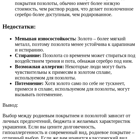
покрытия позолоты, обычно имеет более низкую
стоимость, чем раствор родия, что делает позолоченное
серебро более доступным, чем родированное.
Недостатки:
Меньшая износостойкость:
Золото – более мягкий
металл, поэтому позолота менее устойчива к царапинам
и истиранию.
Стиранние:
Позолота со временем может стираться под
воздействием трения и пота, обнажая серебро под ним.
Возможная аллергия:
Некоторые люди могут быть
чувствительны к примесям в золотом сплаве,
используемом для позолоты.
Потемнение:
Хотя золото само по себе не тускнеет,
примеси в сплаве, используемом для позолоты, могут
вызывать потемнение.
Вывод:
Выбор между родиевым покрытием и позолотой зависит от
личных предпочтений, бюджета и желаемых характеристик
украшения. Если вы цените долговечность,
гипоаллергенность и современный вид, родиевое покрытие –
отличный выбор. Если же вам нравится классический вид