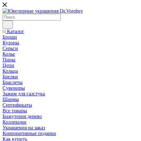
Каталог
Броши
Кулоны
Серьги
Колье
Пины
Цепи
Кольца
Брелки
Браслеты
Сувениры
Зажим для галстука
Шармы
Сертификаты
Все товары
Бижутерия дерево
Коллекции
Украшения на заказ
Корпоративные подарки
Как купить