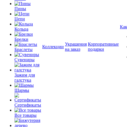
Пины
Цепи
Как
Кольца
Брелки
Украшения
Корпоративные
Коллекции
на заказ
подарки
Браслеты
Сувениры
Зажим для
галстука
Шармы
Сертификаты
Все товары