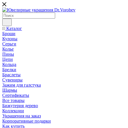
Каталог
Броши
Кулоны
Серьги
Колье
Пины
Цепи
Кольца
Брелки
Браслеты
Сувениры
Зажим для галстука
Шармы
Сертификаты
Все товары
Бижутерия дерево
Коллекции
Украшения на заказ
Корпоративные подарки
Как купить