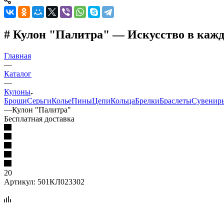
# Кулон "Палитра" — Искусство в каж
Главная
—
Каталог
—
Кулоны
Броши
Серьги
Колье
Пины
Цепи
Кольца
Брелки
Браслеты
Сувенир
—
Кулон "Палитра"
Бесплатная доставка
20
Артикул:
501КЛ023302