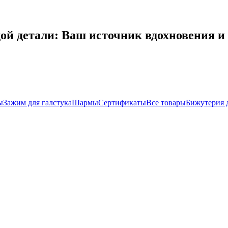
дой детали: Ваш источник вдохновения 
ы
Зажим для галстука
Шармы
Сертификаты
Все товары
Бижутерия 