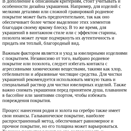
В дополнение к описанным критериям, стоит учитывать и
особенности дизайна украшения. Например, для изделий с
мелкими деталями или сложной гравировкой родиевое
покрытие может быть предпочтительнее, так как оно
обеспечивает более четкое выделение этих элементов
благодаря своему яркому блеску. В то же время, для
украшений в винтажном стиле или с эффектом старины,
позолота может лучше подчеркнуть их аутентичность и
придать им теплый, благородный вид.
Важным фактором является и уход за ювелирными изделиями
с покрытием. Независимо от того, выбрано родиевое
покрытие или позолота, следует избегать контакта с
агрессивными химическими веществами, такими как хлор,
отбеливатели и абразивные чистящие средства. Для чистки
украшений рекомендуется использовать мягкую ткань и
специальный раствор для чистки ювелирных изделий. Также
важно снимать украшения перед принятием душа, плаванием
в бассейне или занятиями спортом, чтобы избежать
повреждения покрытия.
Процесс нанесения родия и золота на серебро также имеет
свои нюансы. Гальваническое покрытие, наиболее
распространенный метод, обеспечивает равномерное и
прочное покрытие, но его толщина может варьироваться.