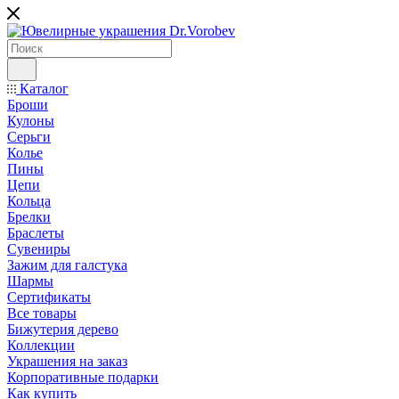
Каталог
Броши
Кулоны
Серьги
Колье
Пины
Цепи
Кольца
Брелки
Браслеты
Сувениры
Зажим для галстука
Шармы
Сертификаты
Все товары
Бижутерия дерево
Коллекции
Украшения на заказ
Корпоративные подарки
Как купить