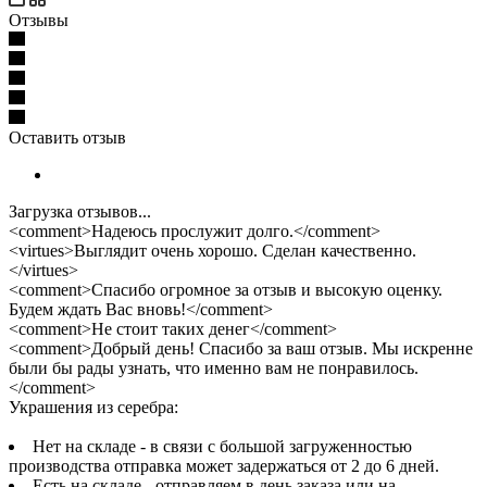
Отзывы
Оставить отзыв
Загрузка отзывов...
<comment>Надеюсь прослужит долго.</comment>
<virtues>Выглядит очень хорошо. Сделан качественно.
</virtues>
<comment>Спасибо огромное за отзыв и высокую оценку.
Будем ждать Вас вновь!</comment>
<comment>Не стоит таких денег</comment>
<comment>Добрый день! Спасибо за ваш отзыв. Мы искренне
были бы рады узнать, что именно вам не понравилось.
</comment>
Украшения из серебра:
Нет на складе - в связи с большой загруженностью
производства отправка может задержаться от 2 до 6 дней.
Есть на складе - отправляем в день заказа или на