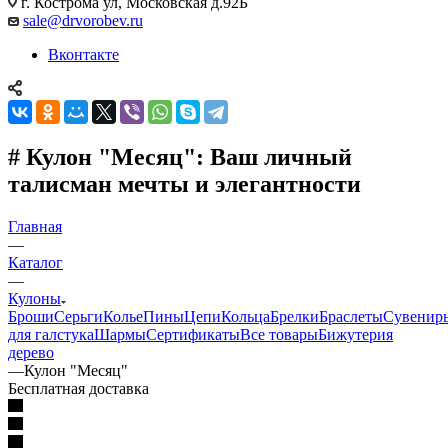
г. Кострома ул, Московская д.92Б
sale@drvorobev.ru
Вконтакте
# Кулон "Месяц": Ваш личный
талисман мечты и элегантности
Главная
—
Каталог
—
Кулоны
Броши
Серьги
Колье
Пины
Цепи
Кольца
Брелки
Браслеты
Сувенир
для галстука
Шармы
Сертификаты
Все товары
Бижутерия
дерево
—
Кулон "Месяц"
Бесплатная доставка