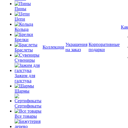
Пины
Цепи
Как
Кольца
Брелки
Украшения
Корпоративные
Коллекции
на заказ
подарки
Браслеты
Сувениры
Зажим для
галстука
Шармы
Сертификаты
Все товары