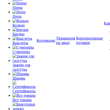
Пины
Цепи
Как
Кольца
Брелки
Украшения
Корпоративные
Коллекции
на заказ
подарки
Браслеты
Сувениры
Зажим для
галстука
Шармы
Сертификаты
Все товары