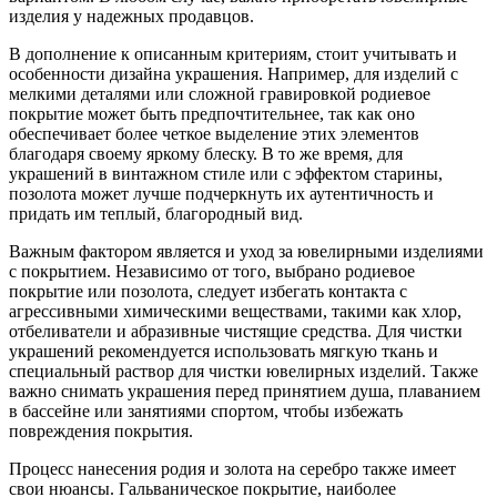
изделия у надежных продавцов.
В дополнение к описанным критериям, стоит учитывать и
особенности дизайна украшения. Например, для изделий с
мелкими деталями или сложной гравировкой родиевое
покрытие может быть предпочтительнее, так как оно
обеспечивает более четкое выделение этих элементов
благодаря своему яркому блеску. В то же время, для
украшений в винтажном стиле или с эффектом старины,
позолота может лучше подчеркнуть их аутентичность и
придать им теплый, благородный вид.
Важным фактором является и уход за ювелирными изделиями
с покрытием. Независимо от того, выбрано родиевое
покрытие или позолота, следует избегать контакта с
агрессивными химическими веществами, такими как хлор,
отбеливатели и абразивные чистящие средства. Для чистки
украшений рекомендуется использовать мягкую ткань и
специальный раствор для чистки ювелирных изделий. Также
важно снимать украшения перед принятием душа, плаванием
в бассейне или занятиями спортом, чтобы избежать
повреждения покрытия.
Процесс нанесения родия и золота на серебро также имеет
свои нюансы. Гальваническое покрытие, наиболее