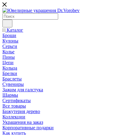
Каталог
Броши
Кулоны
Серьги
Колье
Пины
Цепи
Кольца
Брелки
Браслеты
Сувениры
Зажим для галстука
Шармы
Сертификаты
Все товары
Бижутерия дерево
Коллекции
Украшения на заказ
Корпоративные подарки
Как купить