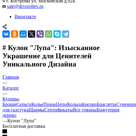
г. Кострома ул, Московская д.92Б
sale@drvorobev.ru
Вконтакте
# Кулон "Лупа": Изысканное
Украшение для Ценителей
Уникального Дизайна
Главная
—
Каталог
—
Кулоны
Броши
Серьги
Колье
Пины
Цепи
Кольца
Брелки
Браслеты
Сувенир
для галстука
Шармы
Сертификаты
Все товары
Бижутерия
дерево
—
Кулон "Лупа"
Бесплатная доставка