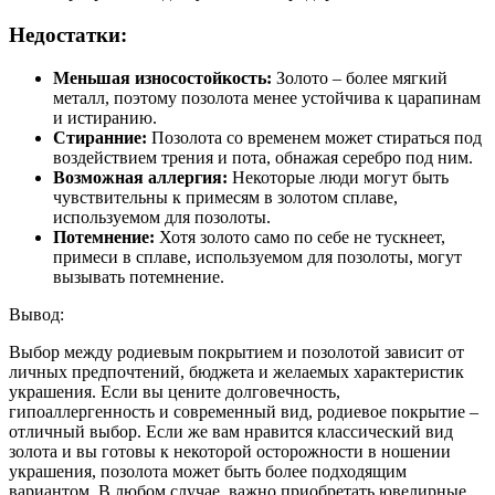
Недостатки:
Меньшая износостойкость:
Золото – более мягкий
металл, поэтому позолота менее устойчива к царапинам
и истиранию.
Стиранние:
Позолота со временем может стираться под
воздействием трения и пота, обнажая серебро под ним.
Возможная аллергия:
Некоторые люди могут быть
чувствительны к примесям в золотом сплаве,
используемом для позолоты.
Потемнение:
Хотя золото само по себе не тускнеет,
примеси в сплаве, используемом для позолоты, могут
вызывать потемнение.
Вывод:
Выбор между родиевым покрытием и позолотой зависит от
личных предпочтений, бюджета и желаемых характеристик
украшения. Если вы цените долговечность,
гипоаллергенность и современный вид, родиевое покрытие –
отличный выбор. Если же вам нравится классический вид
золота и вы готовы к некоторой осторожности в ношении
украшения, позолота может быть более подходящим
вариантом. В любом случае, важно приобретать ювелирные