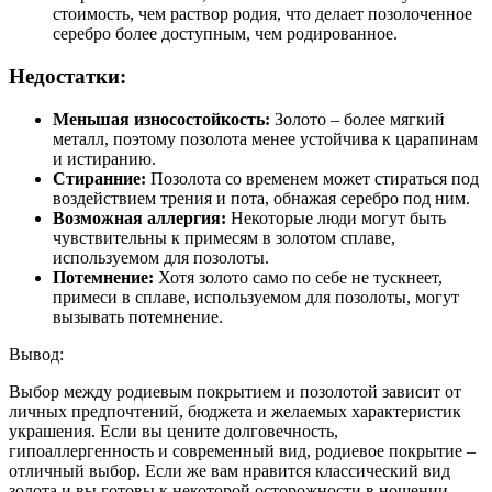
стоимость, чем раствор родия, что делает позолоченное
серебро более доступным, чем родированное.
Недостатки:
Меньшая износостойкость:
Золото – более мягкий
металл, поэтому позолота менее устойчива к царапинам
и истиранию.
Стиранние:
Позолота со временем может стираться под
воздействием трения и пота, обнажая серебро под ним.
Возможная аллергия:
Некоторые люди могут быть
чувствительны к примесям в золотом сплаве,
используемом для позолоты.
Потемнение:
Хотя золото само по себе не тускнеет,
примеси в сплаве, используемом для позолоты, могут
вызывать потемнение.
Вывод:
Выбор между родиевым покрытием и позолотой зависит от
личных предпочтений, бюджета и желаемых характеристик
украшения. Если вы цените долговечность,
гипоаллергенность и современный вид, родиевое покрытие –
отличный выбор. Если же вам нравится классический вид
золота и вы готовы к некоторой осторожности в ношении