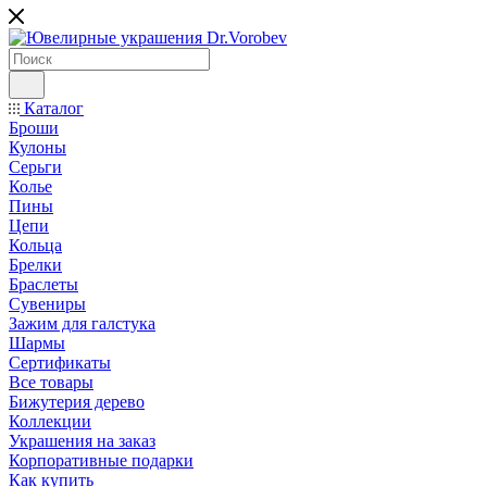
Каталог
Броши
Кулоны
Серьги
Колье
Пины
Цепи
Кольца
Брелки
Браслеты
Сувениры
Зажим для галстука
Шармы
Сертификаты
Все товары
Бижутерия дерево
Коллекции
Украшения на заказ
Корпоративные подарки
Как купить