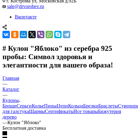
г. Кострома ул, Московская д.92Б
sale@drvorobev.ru
Вконтакте
# Кулон "Яблоко" из серебра 925
пробы: Символ здоровья и
элегантности для вашего образа!
Главная
—
Каталог
—
Кулоны
Броши
Серьги
Колье
Пины
Цепи
Кольца
Брелки
Браслеты
Сувенир
для галстука
Шармы
Сертификаты
Все товары
Бижутерия
дерево
—
Кулон "Яблоко"
Бесплатная доставка