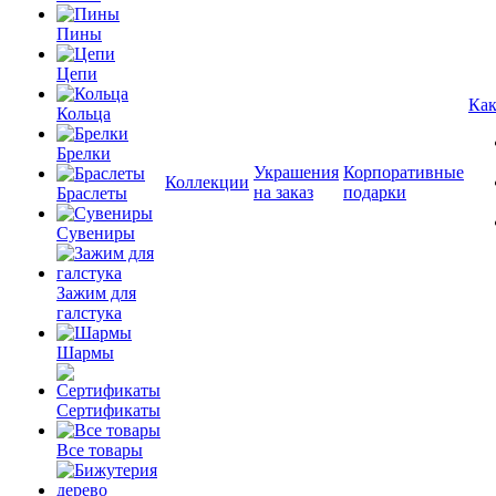
Пины
Цепи
Как
Кольца
Брелки
Украшения
Корпоративные
Коллекции
на заказ
подарки
Браслеты
Сувениры
Зажим для
галстука
Шармы
Сертификаты
Все товары