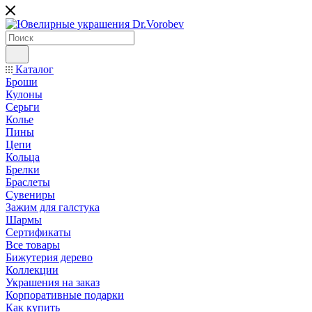
Каталог
Броши
Кулоны
Серьги
Колье
Пины
Цепи
Кольца
Брелки
Браслеты
Сувениры
Зажим для галстука
Шармы
Сертификаты
Все товары
Бижутерия дерево
Коллекции
Украшения на заказ
Корпоративные подарки
Как купить