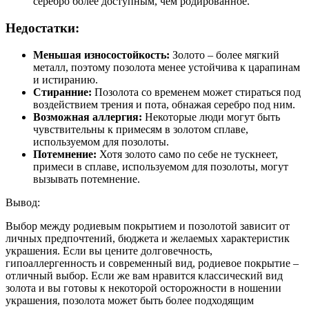
серебро более доступным, чем родированное.
Недостатки:
Меньшая износостойкость:
Золото – более мягкий
металл, поэтому позолота менее устойчива к царапинам
и истиранию.
Стиранние:
Позолота со временем может стираться под
воздействием трения и пота, обнажая серебро под ним.
Возможная аллергия:
Некоторые люди могут быть
чувствительны к примесям в золотом сплаве,
используемом для позолоты.
Потемнение:
Хотя золото само по себе не тускнеет,
примеси в сплаве, используемом для позолоты, могут
вызывать потемнение.
Вывод:
Выбор между родиевым покрытием и позолотой зависит от
личных предпочтений, бюджета и желаемых характеристик
украшения. Если вы цените долговечность,
гипоаллергенность и современный вид, родиевое покрытие –
отличный выбор. Если же вам нравится классический вид
золота и вы готовы к некоторой осторожности в ношении
украшения, позолота может быть более подходящим