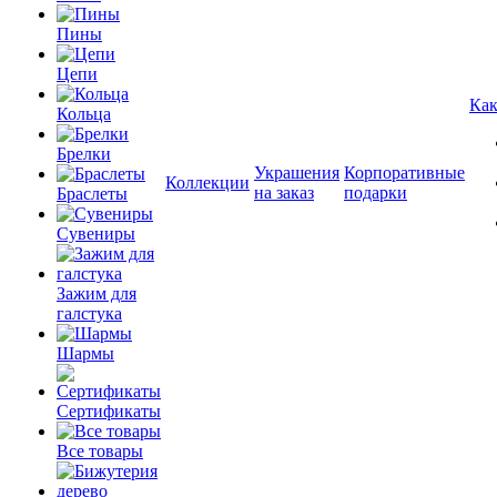
Пины
Цепи
Как
Кольца
Брелки
Украшения
Корпоративные
Коллекции
на заказ
подарки
Браслеты
Сувениры
Зажим для
галстука
Шармы
Сертификаты
Все товары