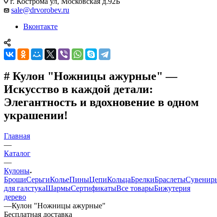
г. Кострома ул, Московская д.92Б
sale@drvorobev.ru
Вконтакте
# Кулон "Ножницы ажурные" —
Искусство в каждой детали:
Элегантность и вдохновение в одном
украшении!
Главная
—
Каталог
—
Кулоны
Броши
Серьги
Колье
Пины
Цепи
Кольца
Брелки
Браслеты
Сувенир
для галстука
Шармы
Сертификаты
Все товары
Бижутерия
дерево
—
Кулон "Ножницы ажурные"
Бесплатная доставка