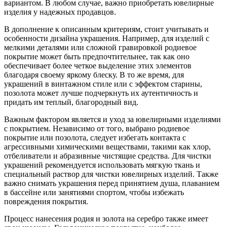
вариантом. В любом случае, важно приобретать ювелирные
изделия у надежных продавцов.
В дополнение к описанным критериям, стоит учитывать и
особенности дизайна украшения. Например, для изделий с
мелкими деталями или сложной гравировкой родиевое
покрытие может быть предпочтительнее, так как оно
обеспечивает более четкое выделение этих элементов
благодаря своему яркому блеску. В то же время, для
украшений в винтажном стиле или с эффектом старины,
позолота может лучше подчеркнуть их аутентичность и
придать им теплый, благородный вид.
Важным фактором является и уход за ювелирными изделиями
с покрытием. Независимо от того, выбрано родиевое
покрытие или позолота, следует избегать контакта с
агрессивными химическими веществами, такими как хлор,
отбеливатели и абразивные чистящие средства. Для чистки
украшений рекомендуется использовать мягкую ткань и
специальный раствор для чистки ювелирных изделий. Также
важно снимать украшения перед принятием душа, плаванием
в бассейне или занятиями спортом, чтобы избежать
повреждения покрытия.
Процесс нанесения родия и золота на серебро также имеет