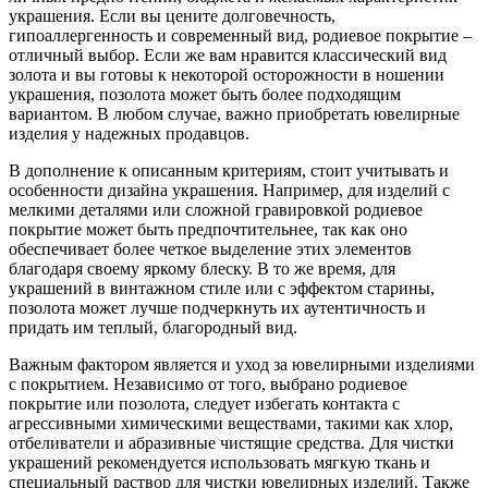
украшения. Если вы цените долговечность,
гипоаллергенность и современный вид, родиевое покрытие –
отличный выбор. Если же вам нравится классический вид
золота и вы готовы к некоторой осторожности в ношении
украшения, позолота может быть более подходящим
вариантом. В любом случае, важно приобретать ювелирные
изделия у надежных продавцов.
В дополнение к описанным критериям, стоит учитывать и
особенности дизайна украшения. Например, для изделий с
мелкими деталями или сложной гравировкой родиевое
покрытие может быть предпочтительнее, так как оно
обеспечивает более четкое выделение этих элементов
благодаря своему яркому блеску. В то же время, для
украшений в винтажном стиле или с эффектом старины,
позолота может лучше подчеркнуть их аутентичность и
придать им теплый, благородный вид.
Важным фактором является и уход за ювелирными изделиями
с покрытием. Независимо от того, выбрано родиевое
покрытие или позолота, следует избегать контакта с
агрессивными химическими веществами, такими как хлор,
отбеливатели и абразивные чистящие средства. Для чистки
украшений рекомендуется использовать мягкую ткань и
специальный раствор для чистки ювелирных изделий. Также