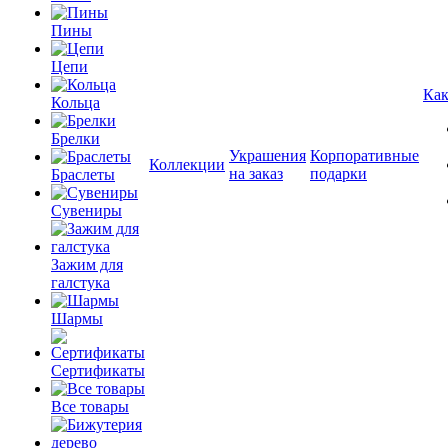
Пины
Цепи
Как
Кольца
Брелки
Украшения
Корпоративные
Коллекции
на заказ
подарки
Браслеты
Сувениры
Зажим для
галстука
Шармы
Сертификаты
Все товары