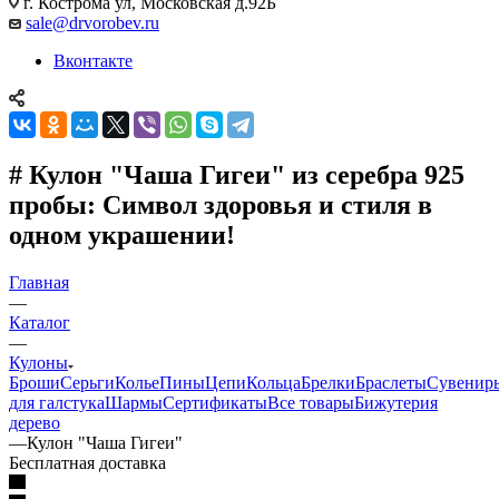
г. Кострома ул, Московская д.92Б
sale@drvorobev.ru
Вконтакте
# Кулон "Чаша Гигеи" из серебра 925
пробы: Символ здоровья и стиля в
одном украшении!
Главная
—
Каталог
—
Кулоны
Броши
Серьги
Колье
Пины
Цепи
Кольца
Брелки
Браслеты
Сувенир
для галстука
Шармы
Сертификаты
Все товары
Бижутерия
дерево
—
Кулон "Чаша Гигеи"
Бесплатная доставка