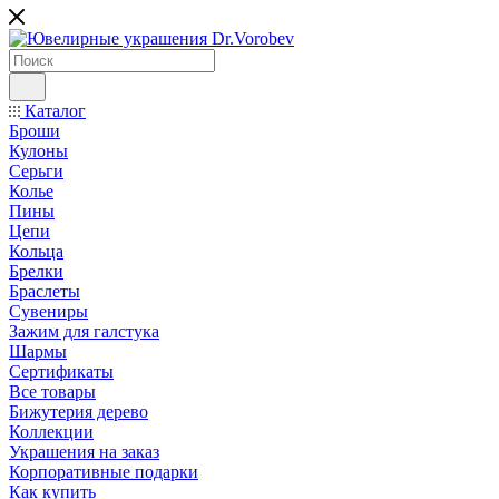
Каталог
Броши
Кулоны
Серьги
Колье
Пины
Цепи
Кольца
Брелки
Браслеты
Сувениры
Зажим для галстука
Шармы
Сертификаты
Все товары
Бижутерия дерево
Коллекции
Украшения на заказ
Корпоративные подарки
Как купить