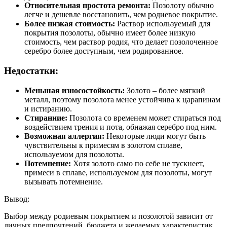
Относительная простота ремонта:
Позолоту обычно
легче и дешевле восстановить, чем родиевое покрытие.
Более низкая стоимость:
Раствор используемый для
покрытия позолоты, обычно имеет более низкую
стоимость, чем раствор родия, что делает позолоченное
серебро более доступным, чем родированное.
Недостатки:
Меньшая износостойкость:
Золото – более мягкий
металл, поэтому позолота менее устойчива к царапинам
и истиранию.
Стиранние:
Позолота со временем может стираться под
воздействием трения и пота, обнажая серебро под ним.
Возможная аллергия:
Некоторые люди могут быть
чувствительны к примесям в золотом сплаве,
используемом для позолоты.
Потемнение:
Хотя золото само по себе не тускнеет,
примеси в сплаве, используемом для позолоты, могут
вызывать потемнение.
Вывод:
Выбор между родиевым покрытием и позолотой зависит от
личных предпочтений, бюджета и желаемых характеристик