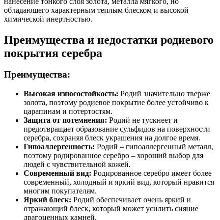
нанесение тонкого слоя золота, металла мягкого, но
обладающего характерным теплым блеском и высокой
химической инертностью.
Преимущества и недостатки родиевого
покрытия серебра
Преимущества:
Высокая износостойкость:
Родий значительно тверже
золота, поэтому родиевое покрытие более устойчиво к
царапинам и потертостям.
Защита от потемнения:
Родий не тускнеет и
предотвращает образование сульфидов на поверхности
серебра, сохраняя блеск украшения на долгое время.
Гипоаллергенность:
Родий – гипоаллергенный металл,
поэтому родированное серебро – хороший выбор для
людей с чувствительной кожей.
Современный вид:
Родированное серебро имеет более
современный, холодный и яркий вид, который нравится
многим покупателям.
Яркий блеск:
Родий обеспечивает очень яркий и
отражающий блеск, который может усилить сияние
драгоценных камней.