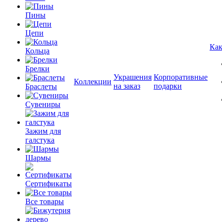
Пины
Цепи
Как
Кольца
Брелки
Украшения
Корпоративные
Коллекции
на заказ
подарки
Браслеты
Сувениры
Зажим для
галстука
Шармы
Сертификаты
Все товары