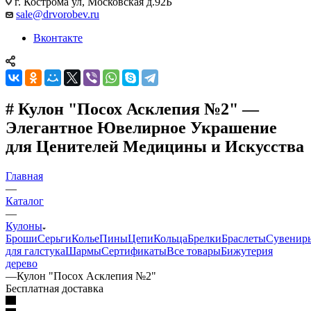
г. Кострома ул, Московская д.92Б
sale@drvorobev.ru
Вконтакте
# Кулон "Посох Асклепия №2" —
Элегантное Ювелирное Украшение
для Ценителей Медицины и Искусства
Главная
—
Каталог
—
Кулоны
Броши
Серьги
Колье
Пины
Цепи
Кольца
Брелки
Браслеты
Сувенир
для галстука
Шармы
Сертификаты
Все товары
Бижутерия
дерево
—
Кулон "Посох Асклепия №2"
Бесплатная доставка