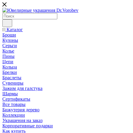
Каталог
Броши
Кулоны
Серьги
Колье
Пины
Цепи
Кольца
Брелки
Браслеты
Сувениры
Зажим для галстука
Шармы
Сертификаты
Все товары
Бижутерия дерево
Коллекции
Украшения на заказ
Корпоративные подарки
Как купить