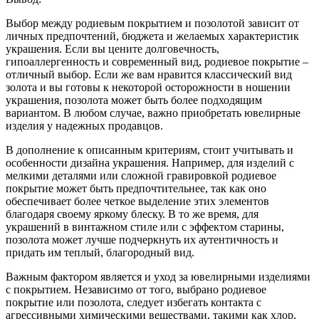
Выбор между родиевым покрытием и позолотой зависит от
личных предпочтений, бюджета и желаемых характеристик
украшения. Если вы цените долговечность,
гипоаллергенность и современный вид, родиевое покрытие –
отличный выбор. Если же вам нравится классический вид
золота и вы готовы к некоторой осторожности в ношении
украшения, позолота может быть более подходящим
вариантом. В любом случае, важно приобретать ювелирные
изделия у надежных продавцов.
В дополнение к описанным критериям, стоит учитывать и
особенности дизайна украшения. Например, для изделий с
мелкими деталями или сложной гравировкой родиевое
покрытие может быть предпочтительнее, так как оно
обеспечивает более четкое выделение этих элементов
благодаря своему яркому блеску. В то же время, для
украшений в винтажном стиле или с эффектом старины,
позолота может лучше подчеркнуть их аутентичность и
придать им теплый, благородный вид.
Важным фактором является и уход за ювелирными изделиями
с покрытием. Независимо от того, выбрано родиевое
покрытие или позолота, следует избегать контакта с
агрессивными химическими веществами, такими как хлор,