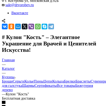
г. Кострома ул, Московская д.92Б
sale@drvorobev.ru
Вконтакте
# Кулон "Кость" – Элегантное
Украшение для Врачей и Ценителей
Искусства!
Главная
—
Каталог
—
Кулоны
Броши
Серьги
Колье
Пины
Цепи
Кольца
Брелки
Браслеты
Сувенир
для галстука
Шармы
Сертификаты
Все товары
Бижутерия
дерево
—
Кулон "Кость"
Бесплатная доставка