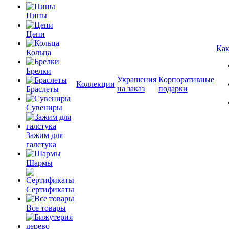
Пины
Цепи
Как
Кольца
Брелки
Украшения
Корпоративные
Коллекции
на заказ
подарки
Браслеты
Сувениры
Зажим для
галстука
Шармы
Сертификаты
Все товары