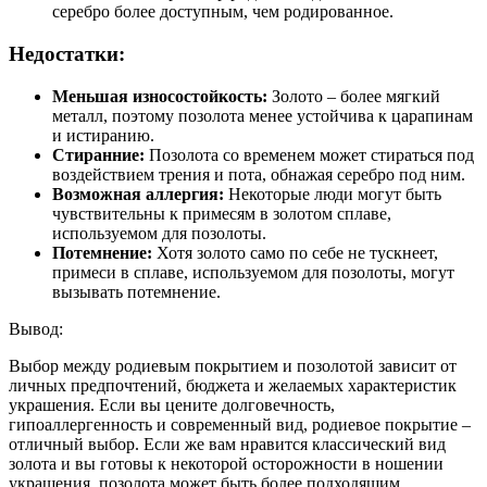
серебро более доступным, чем родированное.
Недостатки:
Меньшая износостойкость:
Золото – более мягкий
металл, поэтому позолота менее устойчива к царапинам
и истиранию.
Стиранние:
Позолота со временем может стираться под
воздействием трения и пота, обнажая серебро под ним.
Возможная аллергия:
Некоторые люди могут быть
чувствительны к примесям в золотом сплаве,
используемом для позолоты.
Потемнение:
Хотя золото само по себе не тускнеет,
примеси в сплаве, используемом для позолоты, могут
вызывать потемнение.
Вывод:
Выбор между родиевым покрытием и позолотой зависит от
личных предпочтений, бюджета и желаемых характеристик
украшения. Если вы цените долговечность,
гипоаллергенность и современный вид, родиевое покрытие –
отличный выбор. Если же вам нравится классический вид
золота и вы готовы к некоторой осторожности в ношении
украшения, позолота может быть более подходящим