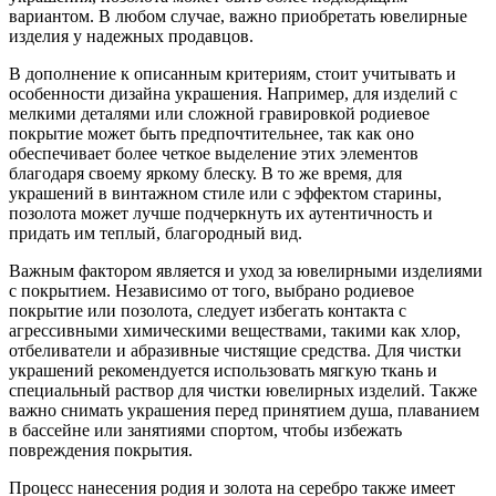
вариантом. В любом случае, важно приобретать ювелирные
изделия у надежных продавцов.
В дополнение к описанным критериям, стоит учитывать и
особенности дизайна украшения. Например, для изделий с
мелкими деталями или сложной гравировкой родиевое
покрытие может быть предпочтительнее, так как оно
обеспечивает более четкое выделение этих элементов
благодаря своему яркому блеску. В то же время, для
украшений в винтажном стиле или с эффектом старины,
позолота может лучше подчеркнуть их аутентичность и
придать им теплый, благородный вид.
Важным фактором является и уход за ювелирными изделиями
с покрытием. Независимо от того, выбрано родиевое
покрытие или позолота, следует избегать контакта с
агрессивными химическими веществами, такими как хлор,
отбеливатели и абразивные чистящие средства. Для чистки
украшений рекомендуется использовать мягкую ткань и
специальный раствор для чистки ювелирных изделий. Также
важно снимать украшения перед принятием душа, плаванием
в бассейне или занятиями спортом, чтобы избежать
повреждения покрытия.
Процесс нанесения родия и золота на серебро также имеет