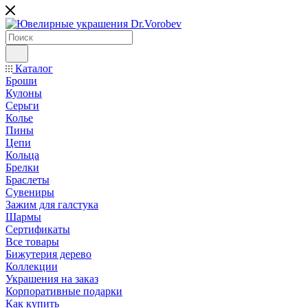
Каталог
Броши
Кулоны
Серьги
Колье
Пины
Цепи
Кольца
Брелки
Браслеты
Сувениры
Зажим для галстука
Шармы
Сертификаты
Все товары
Бижутерия дерево
Коллекции
Украшения на заказ
Корпоративные подарки
Как купить