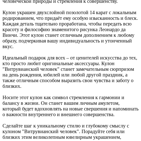
человеческой природы и стремления к совершенству.
Кулон украшен двухслойной позолотой 14 карат с локальным
родированием, что придаёт ему особую изысканность и блеск.
Каждая деталь тщательно проработана, чтобы передать всю
красоту и философию знаменитого рисунка Леонардо да
Винчи. Этот кулон станет отличным дополнением к любому
образу, подчеркивая вашу индивидуальность и утонченный
вкус.
Идеальный подарок для всех – от ценителей искусства до тех,
кто просто любит оригинальные аксессуары. Кулон
"Витрувианский человек" станет замечательным сюрпризом
на день рождения, юбилей или любой другой праздник, а
также отличным способом выразить свои чувства и заботу о
близких.
Носите этот кулон как символ стремления к гармонии и
балансу в жизни. Он станет вашим личным амулетом,
который будет вдохновлять на новые свершения и напоминать
о важности внутреннего и внешнего совершенства.
Сделайте шаг к уникальному стилю и глубокому смыслу с
кулоном "Витрувианский человек". Порадуйте себя или
близких этим великолепным ювелирным украшением,