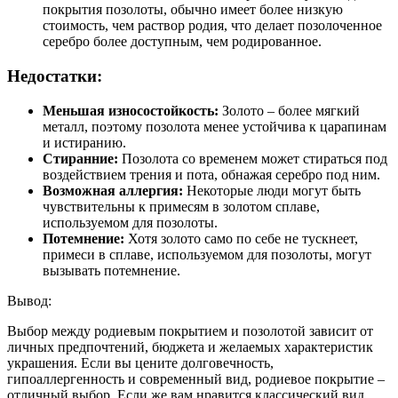
покрытия позолоты, обычно имеет более низкую
стоимость, чем раствор родия, что делает позолоченное
серебро более доступным, чем родированное.
Недостатки:
Меньшая износостойкость:
Золото – более мягкий
металл, поэтому позолота менее устойчива к царапинам
и истиранию.
Стиранние:
Позолота со временем может стираться под
воздействием трения и пота, обнажая серебро под ним.
Возможная аллергия:
Некоторые люди могут быть
чувствительны к примесям в золотом сплаве,
используемом для позолоты.
Потемнение:
Хотя золото само по себе не тускнеет,
примеси в сплаве, используемом для позолоты, могут
вызывать потемнение.
Вывод:
Выбор между родиевым покрытием и позолотой зависит от
личных предпочтений, бюджета и желаемых характеристик
украшения. Если вы цените долговечность,
гипоаллергенность и современный вид, родиевое покрытие –
отличный выбор. Если же вам нравится классический вид