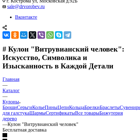
г. Кострома ул, Московская д.92Б
sale@drvorobev.ru
Вконтакте
# Кулон "Витрувианский человек":
Искусство, Символика и
Изысканность в Каждой Детали
Главная
—
Каталог
—
Кулоны
Броши
Серьги
Колье
Пины
Цепи
Кольца
Брелки
Браслеты
Сувенир
для галстука
Шармы
Сертификаты
Все товары
Бижутерия
дерево
—
Кулон "Витрувианский человек"
Бесплатная доставка