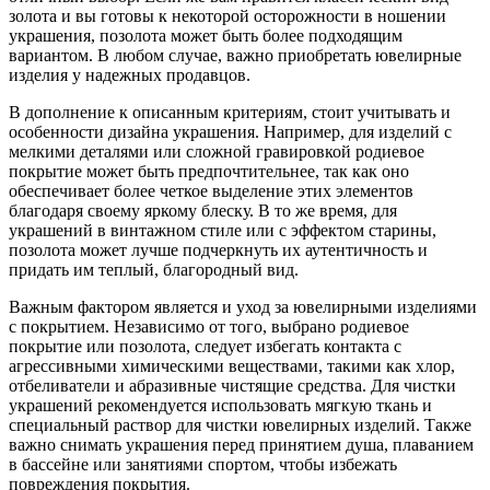
золота и вы готовы к некоторой осторожности в ношении
украшения, позолота может быть более подходящим
вариантом. В любом случае, важно приобретать ювелирные
изделия у надежных продавцов.
В дополнение к описанным критериям, стоит учитывать и
особенности дизайна украшения. Например, для изделий с
мелкими деталями или сложной гравировкой родиевое
покрытие может быть предпочтительнее, так как оно
обеспечивает более четкое выделение этих элементов
благодаря своему яркому блеску. В то же время, для
украшений в винтажном стиле или с эффектом старины,
позолота может лучше подчеркнуть их аутентичность и
придать им теплый, благородный вид.
Важным фактором является и уход за ювелирными изделиями
с покрытием. Независимо от того, выбрано родиевое
покрытие или позолота, следует избегать контакта с
агрессивными химическими веществами, такими как хлор,
отбеливатели и абразивные чистящие средства. Для чистки
украшений рекомендуется использовать мягкую ткань и
специальный раствор для чистки ювелирных изделий. Также
важно снимать украшения перед принятием душа, плаванием
в бассейне или занятиями спортом, чтобы избежать
повреждения покрытия.