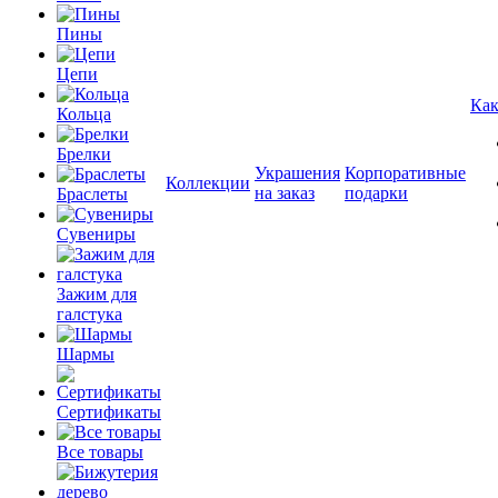
Пины
Цепи
Как
Кольца
Брелки
Украшения
Корпоративные
Коллекции
на заказ
подарки
Браслеты
Сувениры
Зажим для
галстука
Шармы
Сертификаты
Все товары