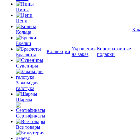
Пины
Цепи
Как
Кольца
Брелки
Украшения
Корпоративные
Коллекции
на заказ
подарки
Браслеты
Сувениры
Зажим для
галстука
Шармы
Сертификаты
Все товары