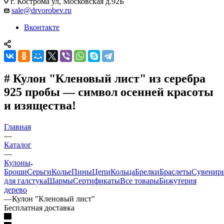
г. Кострома ул, Московская д.92Б
sale@drvorobev.ru
Вконтакте
# Кулон "Кленовый лист" из серебра
925 пробы — символ осенней красоты
и изящества!
Главная
—
Каталог
—
Кулоны
Броши
Серьги
Колье
Пины
Цепи
Кольца
Брелки
Браслеты
Сувенир
для галстука
Шармы
Сертификаты
Все товары
Бижутерия
дерево
—
Кулон "Кленовый лист"
Бесплатная доставка