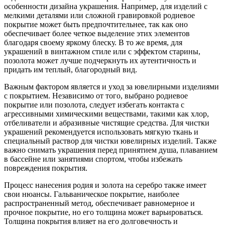
особенности дизайна украшения. Например, для изделий с
мелкими деталями или сложной гравировкой родиевое
покрытие может быть предпочтительнее, так как оно
обеспечивает более четкое выделение этих элементов
благодаря своему яркому блеску. В то же время, для
украшений в винтажном стиле или с эффектом старины,
позолота может лучше подчеркнуть их аутентичность и
придать им теплый, благородный вид.
Важным фактором является и уход за ювелирными изделиями
с покрытием. Независимо от того, выбрано родиевое
покрытие или позолота, следует избегать контакта с
агрессивными химическими веществами, такими как хлор,
отбеливатели и абразивные чистящие средства. Для чистки
украшений рекомендуется использовать мягкую ткань и
специальный раствор для чистки ювелирных изделий. Также
важно снимать украшения перед принятием душа, плаванием
в бассейне или занятиями спортом, чтобы избежать
повреждения покрытия.
Процесс нанесения родия и золота на серебро также имеет
свои нюансы. Гальваническое покрытие, наиболее
распространенный метод, обеспечивает равномерное и
прочное покрытие, но его толщина может варьироваться.
Толщина покрытия влияет на его долговечность и