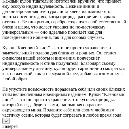
Каждый кулон тщательно изготовлен вручную, что придаёт
ему особую индивидуальность. Нежные линии и
детализированная текстура листа клена напоминают о
золотых осенних днях, когда природа расцветает в ярких
оттенках. Без покрытия, серебро сохраняет свой естественный
блеск и шарм, что делает украшение по-настоящему
универсальным — оно идеально подойдёт как для
повседневного ношения, так и для особых случаев.
Кулон "Кленовый лист" — это не просто украшение, а
замечательный подарок для близких и родных. Он станет
символом вашей заботы и внимания, подчеркнёт
индивидуальность и стиль получателя. Благодаря своему
универсальному дизайну, кулон будет гармонично смотреться
как на женской, так и на мужской шее, добавляя изюминку в
любой образ.
Не упустите возможность порадовать себя или своих близких
этим великолепным ювелирным изделием. Кулон "Кленовый
лист" — это не просто украшение, это кусочек природы,
который всегда будет с вами, напоминая о красоте
окружающего мира. Подарите себе или своим любимым
частичку осени, которая будет согревать в любое время года!
Галерея