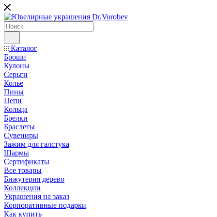
Каталог
Броши
Кулоны
Серьги
Колье
Пины
Цепи
Кольца
Брелки
Браслеты
Сувениры
Зажим для галстука
Шармы
Сертификаты
Все товары
Бижутерия дерево
Коллекции
Украшения на заказ
Корпоративные подарки
Как купить