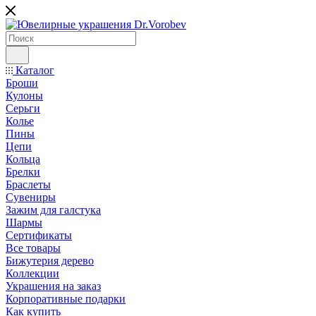
Каталог
Броши
Кулоны
Серьги
Колье
Пины
Цепи
Кольца
Брелки
Браслеты
Сувениры
Зажим для галстука
Шармы
Сертификаты
Все товары
Бижутерия дерево
Коллекции
Украшения на заказ
Корпоративные подарки
Как купить