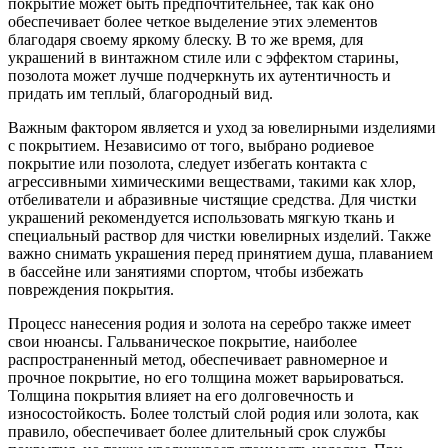
покрытие может быть предпочтительнее, так как оно
обеспечивает более четкое выделение этих элементов
благодаря своему яркому блеску. В то же время, для
украшений в винтажном стиле или с эффектом старины,
позолота может лучше подчеркнуть их аутентичность и
придать им теплый, благородный вид.
Важным фактором является и уход за ювелирными изделиями
с покрытием. Независимо от того, выбрано родиевое
покрытие или позолота, следует избегать контакта с
агрессивными химическими веществами, такими как хлор,
отбеливатели и абразивные чистящие средства. Для чистки
украшений рекомендуется использовать мягкую ткань и
специальный раствор для чистки ювелирных изделий. Также
важно снимать украшения перед принятием душа, плаванием
в бассейне или занятиями спортом, чтобы избежать
повреждения покрытия.
Процесс нанесения родия и золота на серебро также имеет
свои нюансы. Гальваническое покрытие, наиболее
распространенный метод, обеспечивает равномерное и
прочное покрытие, но его толщина может варьироваться.
Толщина покрытия влияет на его долговечность и
износостойкость. Более толстый слой родия или золота, как
правило, обеспечивает более длительный срок службы