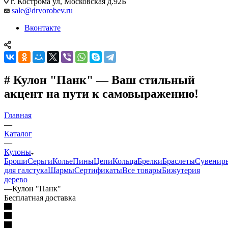
г. Кострома ул, Московская д.92Б
sale@drvorobev.ru
Вконтакте
# Кулон "Панк" — Ваш стильный
акцент на пути к самовыражению!
Главная
—
Каталог
—
Кулоны
Броши
Серьги
Колье
Пины
Цепи
Кольца
Брелки
Браслеты
Сувенир
для галстука
Шармы
Сертификаты
Все товары
Бижутерия
дерево
—
Кулон "Панк"
Бесплатная доставка