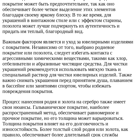
покрытие может быть предпочтительнее, так как оно
обеспечивает более четкое выделение этих элементов
благодаря своему яркому блеску. В то же время, для
украшений в винтажном стиле или с эффектом старины,
позолота может лучше подчеркнуть их аутентичность и
придать им теплый, благородный вид.
Важным фактором является и уход за ювелирными изделиями
с покрытием. Независимо от того, выбрано родиевое
покрытие или позолота, следует избегать контакта с
агрессивными химическими веществами, такими как хлор,
отбеливатели и абразивные чистящие средства. Для чистки
украшений рекомендуется использовать мягкую ткань и
специальный раствор для чистки ювелирных изделий. Также
важно снимать украшения перед принятием душа, плаванием
в бассейне или занятиями спортом, чтобы избежать
повреждения покрытия.
Процесс нанесения родия и золота на серебро также имеет
свои нюансы. Гальваническое покрытие, наиболее
распространенный метод, обеспечивает равномерное и
прочное покрытие, но его толщина может варьироваться.
Толщина покрытия влияет на его долговечность и
износостойкость. Более толстый слой родия или золота, как
правило, обеспечивает более длительный срок службы