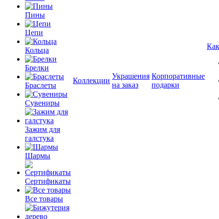
Пины
Цепи
Как
Кольца
Брелки
Украшения
Корпоративные
Коллекции
на заказ
подарки
Браслеты
Сувениры
Зажим для
галстука
Шармы
Сертификаты
Все товары