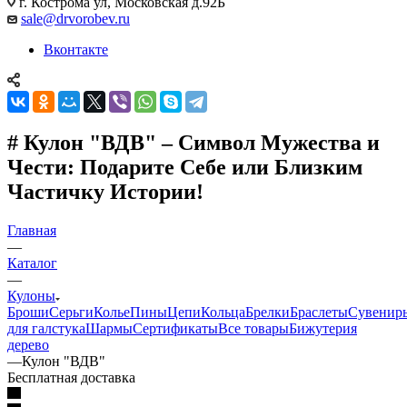
г. Кострома ул, Московская д.92Б
sale@drvorobev.ru
Вконтакте
# Кулон "ВДВ" – Символ Мужества и
Чести: Подарите Себе или Близким
Частичку Истории!
Главная
—
Каталог
—
Кулоны
Броши
Серьги
Колье
Пины
Цепи
Кольца
Брелки
Браслеты
Сувенир
для галстука
Шармы
Сертификаты
Все товары
Бижутерия
дерево
—
Кулон "ВДВ"
Бесплатная доставка