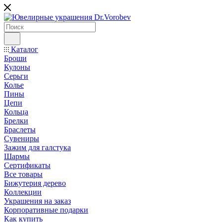
Каталог
Броши
Кулоны
Серьги
Колье
Пины
Цепи
Кольца
Брелки
Браслеты
Сувениры
Зажим для галстука
Шармы
Сертификаты
Все товары
Бижутерия дерево
Коллекции
Украшения на заказ
Корпоративные подарки
Как купить